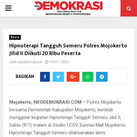
PRIMARY
MENU
Kesra
Hipnoterapi Tangguh Semeru Polres Mojokerto
Jilid II Diikuti 20 Ribu Peserta
oleh
neodemokrasi
10/01/2021
BAGIKAN
Pemberian penghargaan Rekor Muri kepada kapolres Mojokerto.
Mojokerto, NEODEMOKRASI.COM
– Polres Mojokerto
bersama Pemerintah Kabupaten Mojokerto, kembali
menggelar kegiatan Hipnoterapi Tangguh Semeru Jilid II,
Sabtu (9/1) malam di Studio I CGV Sunrise Mall Mojokerto.
Hipnoterapi Tangguh Semeru dilaksanakan demi