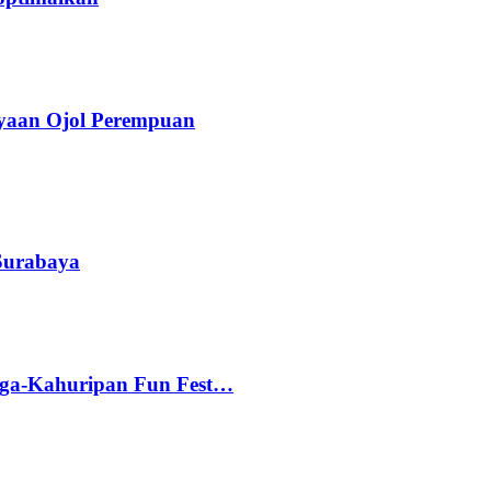
yaan Ojol Perempuan
 Surabaya
gga-Kahuripan Fun Fest…