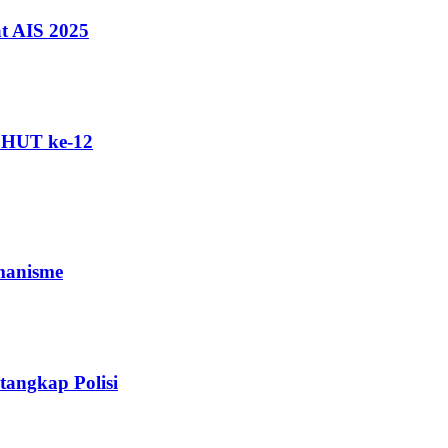
t AIS 2025
i HUT ke-12
manisme
angkap Polisi