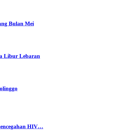
ang Bulan Mei
a Libur Lebaran
olinggo
 Pencegahan HIV…