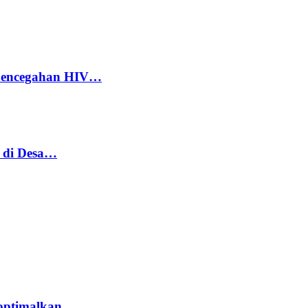
 Pencegahan HIV…
h di Desa…
optimalkan