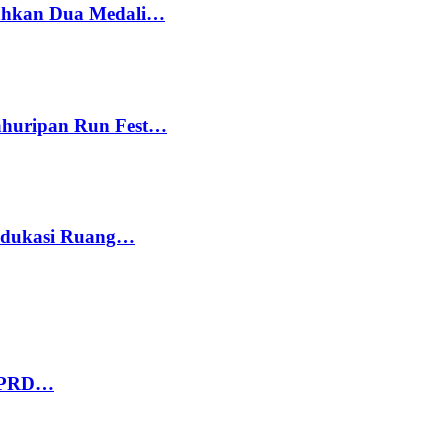
bahkan Dua Medali…
Kahuripan Run Fest…
 Edukasi Ruang…
 DPRD…