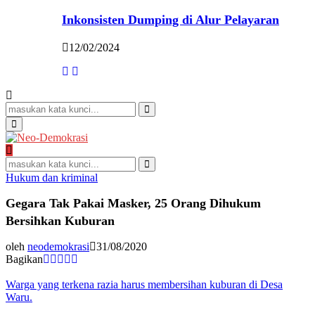
Inkonsisten Dumping di Alur Pelayaran
12/02/2024
Search
for:
Search
Primary
Menu
Search
for:
Search
Hukum dan kriminal
Gegara Tak Pakai Masker, 25 Orang Dihukum
Bersihkan Kuburan
oleh
neodemokrasi
31/08/2020
Bagikan
Warga yang terkena razia harus membersihan kuburan di Desa
Waru.