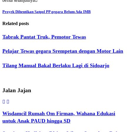
berita selanjutnya
Proyek Dihentikan Satpol PP gegara Belum Ada IMB
Related posts
Tabrak Pantat Truk, Pemotor Tewas
Pelajar Tewas gegara Srempetan dengan Motor Lain
Tilang Manual Bakal Berlaku Lagi di Sidoarjo
Jalan Jajan
Wisdamcil Rumah Om Firman, Wahana Edukasi
untuk Anak PAUD hingga SD