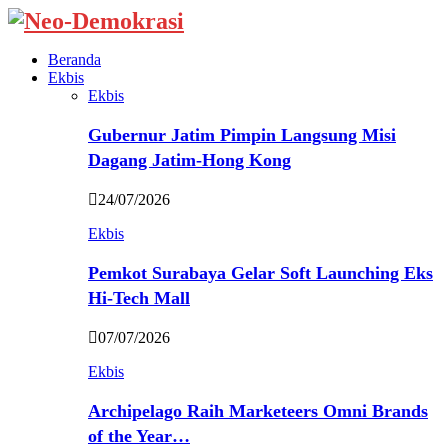
Beranda
Ekbis
Ekbis
Gubernur Jatim Pimpin Langsung Misi
Dagang Jatim-Hong Kong
24/07/2026
Ekbis
Pemkot Surabaya Gelar Soft Launching Eks
Hi-Tech Mall
07/07/2026
Ekbis
Archipelago Raih Marketeers Omni Brands
of the Year…