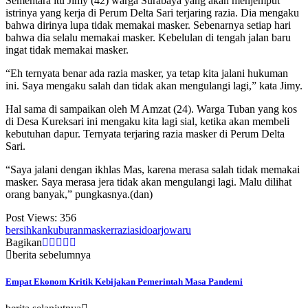
Sementara itu Jimy (42) warga Surabaya yang akan menjemput
istrinya yang kerja di Perum Delta Sari terjaring razia. Dia mengaku
bahwa dirinya lupa tidak memakai masker. Sebenarnya setiap hari
bahwa dia selalu memakai masker. Kebelulan di tengah jalan baru
ingat tidak memakai masker.
“Eh ternyata benar ada razia masker, ya tetap kita jalani hukuman
ini. Saya mengaku salah dan tidak akan mengulangi lagi,” kata Jimy.
Hal sama di sampaikan oleh M Amzat (24). Warga Tuban yang kos
di Desa Kureksari ini mengaku kita lagi sial, ketika akan membeli
kebutuhan dapur. Ternyata terjaring razia masker di Perum Delta
Sari.
“Saya jalani dengan ikhlas Mas, karena merasa salah tidak memakai
masker. Saya merasa jera tidak akan mengulangi lagi. Malu dilihat
orang banyak,” pungkasnya.(dan)
Post Views:
356
bersihkan
kuburan
masker
razia
sidoarjo
waru
Bagikan
berita sebelumnya
Empat Ekonom Kritik Kebijakan Pemerintah Masa Pandemi