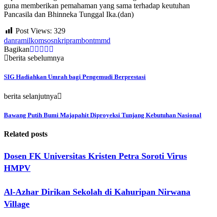
guna memberikan pemahaman yang sama terhadap keutuhan
Pancasila dan Bhinneka Tunggal Ika.(dan)
Post Views:
329
danramil
komsos
nkri
prambon
tmmd
Bagikan
berita sebelumnya
SIG Hadiahkan Umrah bagi Pengemudi Berprestasi
berita selanjutnya
Bawang Putih Bumi Majapahit Diproyeksi Tunjang Kebutuhan Nasional
Related posts
Dosen FK Universitas Kristen Petra Soroti Virus
HMPV
Al-Azhar Dirikan Sekolah di Kahuripan Nirwana
Village