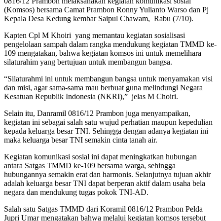
0816/12 Prambon melaksanakan kegiatan komunikasi sosial
(Komsos) bersama Camat Prambon Ronny Yulianto Warso dan Pj
Kepala Desa Kedung kembar Saipul Chawam, Rabu (7/10).
Kapten Cpl M Khoiri yang memantau kegiatan sosialisasi
pengelolaan sampah dalam rangka mendukung kegiatan TMMD ke-
109 mengatakan, bahwa kegiatan komsos ini untuk memelihara
silaturahim yang bertujuan untuk membangun bangsa.
“Silaturahmi ini untuk membangun bangsa untuk menyamakan visi
dan misi, agar sama-sama mau berbuat guna melindungi Negara
Kesatuan Republik Indonesia (NKRI),” jelas M Choiri.
Selain itu, Danramil 0816/12 Prambon juga menyampaikan,
kegiatan ini sebagai salah satu wujud perhatian maupun kepedulian
kepada keluarga besar TNI. Sehingga dengan adanya kegiatan ini
maka keluarga besar TNI semakin cinta tanah air.
Kegiatan komunikasi sosial ini dapat meningkatkan hubungan
antara Satgas TMMD ke-109 bersama warga, sehingga
hubungannya semakin erat dan harmonis. Selanjutnya tujuan akhir
adalah keluarga besar TNI dapat berperan aktif dalam usaha bela
negara dan mendukung tugas pokok TNI-AD.
Salah satu Satgas TMMD dari Koramil 0816/12 Prambon Pelda
Jupri Umar mengatakan bahwa melalui kegiatan komsos tersebut