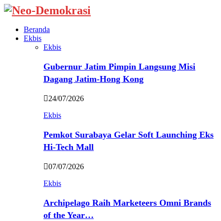
Beranda
Ekbis
Ekbis
Gubernur Jatim Pimpin Langsung Misi
Dagang Jatim-Hong Kong
24/07/2026
Ekbis
Pemkot Surabaya Gelar Soft Launching Eks
Hi-Tech Mall
07/07/2026
Ekbis
Archipelago Raih Marketeers Omni Brands
of the Year…