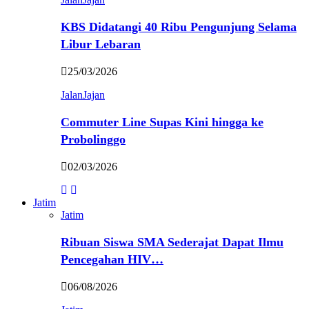
KBS Didatangi 40 Ribu Pengunjung Selama
Libur Lebaran
25/03/2026
JalanJajan
Commuter Line Supas Kini hingga ke
Probolinggo
02/03/2026
Jatim
Jatim
Ribuan Siswa SMA Sederajat Dapat Ilmu
Pencegahan HIV…
06/08/2026