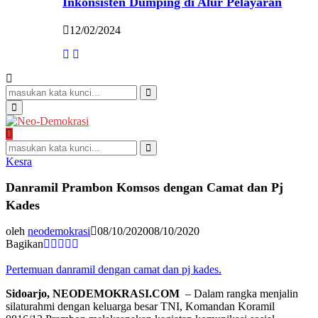
Inkonsisten Dumping di Alur Pelayaran
12/02/2024
Search
for:
Search
Primary
Menu
Search
for:
Search
Kesra
Danramil Prambon Komsos dengan Camat dan Pj
Kades
oleh
neodemokrasi
08/10/2020
08/10/2020
Bagikan
Pertemuan danramil dengan camat dan pj kades.
Sidoarjo, NEODEMOKRASI.COM
– Dalam rangka menjalin
silaturahmi dengan keluarga besar TNI, Komandan Koramil