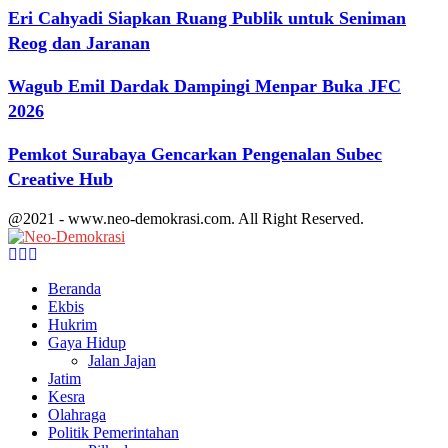
Eri Cahyadi Siapkan Ruang Publik untuk Seniman
Reog dan Jaranan
Wagub Emil Dardak Dampingi Menpar Buka JFC
2026
Pemkot Surabaya Gencarkan Pengenalan Subec
Creative Hub
@2021 - www.neo-demokrasi.com. All Right Reserved.
Facebook
Twitter
Youtube
Beranda
Ekbis
Hukrim
Gaya Hidup
Jalan Jajan
Jatim
Kesra
Olahraga
Politik Pemerintahan