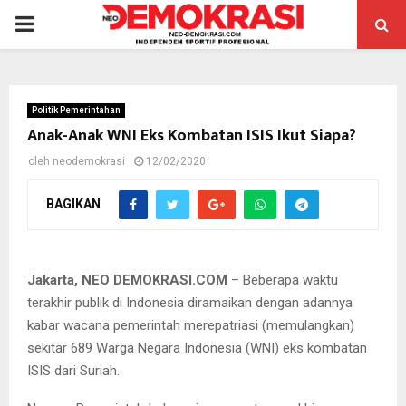
PRIMARY
MENU
Politik Pemerintahan
Anak-Anak WNI Eks Kombatan ISIS Ikut Siapa?
oleh
neodemokrasi
12/02/2020
BAGIKAN
Anak-anak yang ikut orangtuanya bergabung dengan ISIS.
Jakarta, NEO DEMOKRASI.COM
– Beberapa waktu
terakhir publik di Indonesia diramaikan dengan adannya
kabar wacana pemerintah merepatriasi (memulangkan)
sekitar 689 Warga Negara Indonesia (WNI) eks kombatan
ISIS dari Suriah.