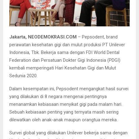
Head of Sustainable Living Unilever Indonesia Foundation Ratu
Mirah Afifah (tengah) bersama Ketua Pengurus Besar PDGI Sri
Hananto Seno.
Jakarta, NEODEMOKRASI.COM
– Pepsodent, brand
perawatan kesehatan gigi dan mulut produksi PT Unilever
Indonesia, Tbk. Bekerja sama dengan FDI World Dental
Federation dan Persatuan Dokter Gigi Indonesia (PDGI)
kembali memperingati Hari Kesehatan Gigi dan Mulut
Sedunia 2020.
Dalam kesempatan ini, Pepsodent mengangkat hasil survei
yang dilakukan di 8 negara mengenai pentingnya
menanamkan kebiasaan menyikat gigi pada malam hari.
Sebuah kebiasaan penting yang ternyata masih sering
dilewatkan oleh anak-anak maupun orangtua mereka.
Survei global yang dilakukan Unilever bekerja sama dengan