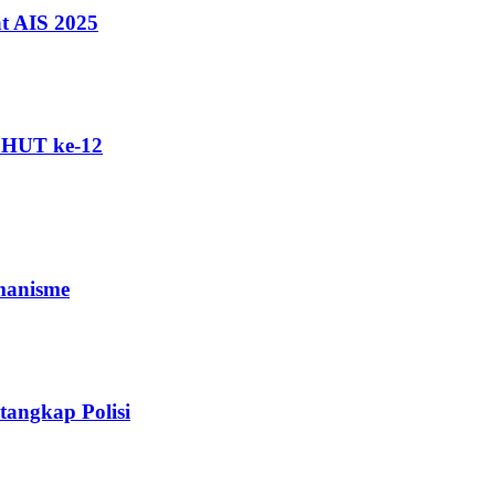
t AIS 2025
i HUT ke-12
manisme
angkap Polisi