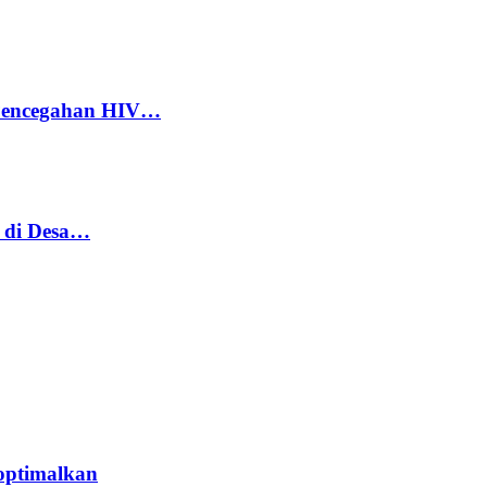
 Pencegahan HIV…
h di Desa…
optimalkan