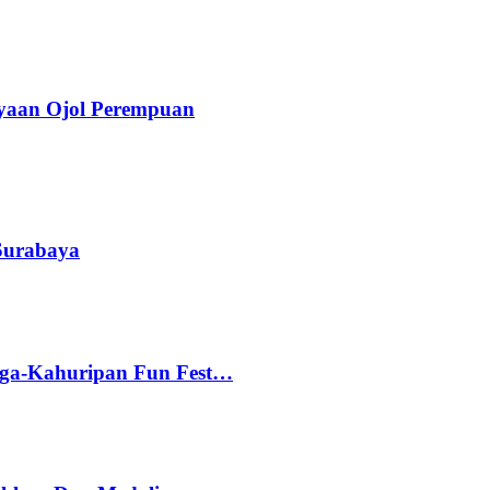
yaan Ojol Perempuan
 Surabaya
gga-Kahuripan Fun Fest…