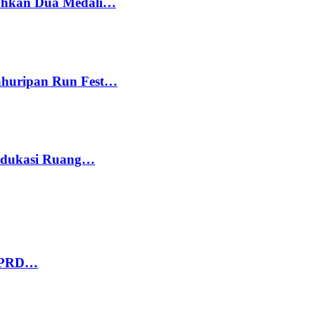
bahkan Dua Medali…
Kahuripan Run Fest…
 Edukasi Ruang…
 DPRD…