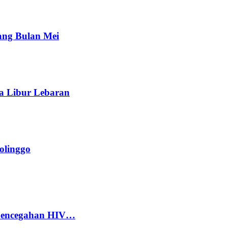
ang Bulan Mei
a Libur Lebaran
olinggo
 Pencegahan HIV…