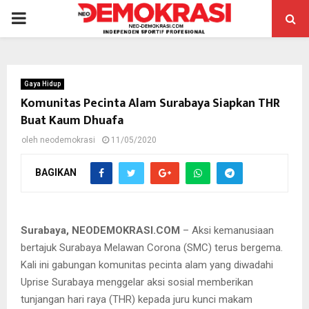
PRIMARY
MENU
Gaya Hidup
Komunitas Pecinta Alam Surabaya Siapkan THR
Buat Kaum Dhuafa
oleh
neodemokrasi
11/05/2020
BAGIKAN
Kaus bertulis Surabaya Melawan Corona siap dikirim kepada
pemesan.
Surabaya, NEODEMOKRASI.COM
– Aksi kemanusiaan
bertajuk Surabaya Melawan Corona (SMC) terus bergema.
Kali ini gabungan komunitas pecinta alam yang diwadahi
Uprise Surabaya menggelar aksi sosial memberikan
tunjangan hari raya (THR) kepada juru kunci makam