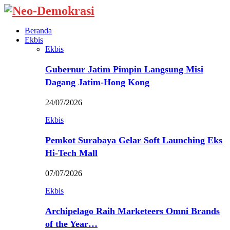
Beranda
Ekbis
Ekbis
Gubernur Jatim Pimpin Langsung Misi
Dagang Jatim-Hong Kong
24/07/2026
Ekbis
Pemkot Surabaya Gelar Soft Launching Eks
Hi-Tech Mall
07/07/2026
Ekbis
Archipelago Raih Marketeers Omni Brands
of the Year…