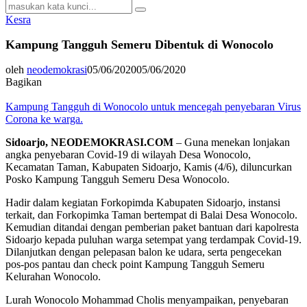
Search
Search
for:
Kesra
Kampung Tangguh Semeru Dibentuk di Wonocolo
oleh
neodemokrasi
05/06/2020
05/06/2020
Bagikan
Kampung Tangguh di Wonocolo untuk mencegah penyebaran Virus
Corona ke warga.
Sidoarjo, NEODEMOKRASI.COM
– Guna menekan lonjakan
angka penyebaran Covid-19 di wilayah Desa Wonocolo,
Kecamatan Taman, Kabupaten Sidoarjo, Kamis (4/6), diluncurkan
Posko Kampung Tangguh Semeru Desa Wonocolo.
Hadir dalam kegiatan Forkopimda Kabupaten Sidoarjo, instansi
terkait, dan Forkopimka Taman bertempat di Balai Desa Wonocolo.
Kemudian ditandai dengan pemberian paket bantuan dari kapolresta
Sidoarjo kepada puluhan warga setempat yang terdampak Covid-19.
Dilanjutkan dengan pelepasan balon ke udara, serta pengecekan
pos-pos pantau dan check point Kampung Tangguh Semeru
Kelurahan Wonocolo.
Lurah Wonocolo Mohammad Cholis menyampaikan, penyebaran