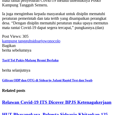
mata rantai penyebaran Covid-19 melalui dibentuknya Posko
Kampung Tangguh Semeru.
Ia juga mengimbau kepada masyarakat untuk disiplin mematuhi
peraturan pemerintah dan tata tertib yang disampaikan perangkat
desa. “Dengan disiplin mematuhi peraturan maka upaya memutus
mata rantai Covid-19 dapat segera tercapai,” pungkasnya.(dan)
Post Views:
305
kampung tangguh
sidoarjo
wonocolo
Bagikan
berita sebelumnya
Tarif Tol Pakis-Malang Resmi Berlaku
berita selanjutnya
Giliran ODP dan OTG di Sidoarjo Jalani Rapid Test dan Swab
Related posts
Relawan Covid-19 ITS Dicover BPJS Ketenagakerjaan
HUT Bhayangkara, Polresta Sidoarjo Khitankan 125