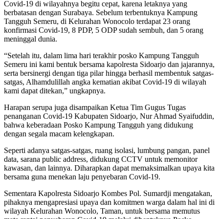
Covid-19 di wilayahnya begitu cepat, karena letaknya yang
berbatasan dengan Surabaya. Sebelum terbentuknya Kampung
Tangguh Semeru, di Kelurahan Wonocolo terdapat 23 orang
konfirmasi Covid-19, 8 PDP, 5 ODP sudah sembuh, dan 5 orang
meninggal dunia.
“Setelah itu, dalam lima hari terakhir posko Kampung Tangguh
Semeru ini kami bentuk bersama kapolresta Sidoarjo dan jajarannya,
serta bersinergi dengan tiga pilar hingga berhasil membentuk satgas-
satgas, Alhamdulillah angka kematian akibat Covid-19 di wilayah
kami dapat ditekan,” ungkapnya.
Harapan serupa juga disampaikan Ketua Tim Gugus Tugas
penanganan Covid-19 Kabupaten Sidoarjo, Nur Ahmad Syaifuddin,
bahwa keberadaan Posko Kampung Tangguh yang didukung
dengan segala macam kelengkapan.
Seperti adanya satgas-satgas, ruang isolasi, lumbung pangan, panel
data, sarana public address, didukung CCTV untuk memonitor
kawasan, dan lainnya. Diharapkan dapat memaksimalkan upaya kita
bersama guna menekan laju penyebaran Covid-19.
Sementara Kapolresta Sidoarjo Kombes Pol. Sumardji mengatakan,
pihaknya mengapresiasi upaya dan komitmen warga dalam hal ini di
wilayah Kelurahan Wonocolo, Taman, untuk bersama memutus