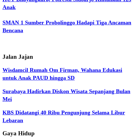
Anak
SMAN 1 Sumber Probolinggo Hadapi Tiga Ancaman
Bencana
Jalan Jajan
Wisdamcil Rumah Om Firman, Wahana Edukasi
untuk Anak PAUD hingga SD
Surabaya Hadirkan Diskon Wisata Sepanjang Bulan
Mei
KBS Didatangi 40 Ribu Pengunjung Selama Libur
Lebaran
Gaya Hidup