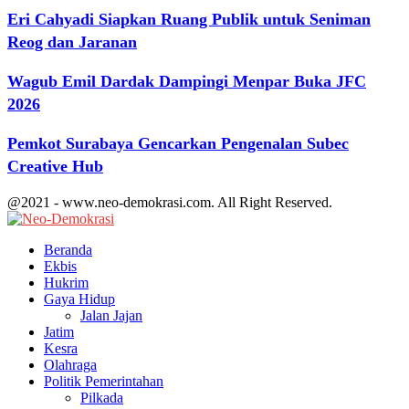
Eri Cahyadi Siapkan Ruang Publik untuk Seniman
Reog dan Jaranan
Wagub Emil Dardak Dampingi Menpar Buka JFC
2026
Pemkot Surabaya Gencarkan Pengenalan Subec
Creative Hub
@2021 - www.neo-demokrasi.com. All Right Reserved.
Facebook
Twitter
Youtube
Beranda
Ekbis
Hukrim
Gaya Hidup
Jalan Jajan
Jatim
Kesra
Olahraga
Politik Pemerintahan
Pilkada