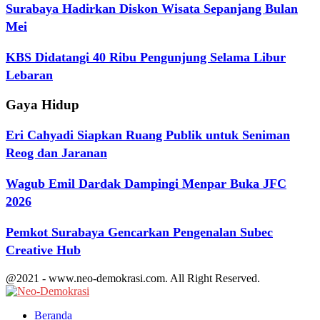
Surabaya Hadirkan Diskon Wisata Sepanjang Bulan
Mei
KBS Didatangi 40 Ribu Pengunjung Selama Libur
Lebaran
Gaya Hidup
Eri Cahyadi Siapkan Ruang Publik untuk Seniman
Reog dan Jaranan
Wagub Emil Dardak Dampingi Menpar Buka JFC
2026
Pemkot Surabaya Gencarkan Pengenalan Subec
Creative Hub
@2021 - www.neo-demokrasi.com. All Right Reserved.
Facebook
Twitter
Youtube
Beranda