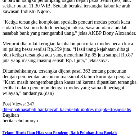
di bawah bangku penumpang bagian depan pada Senin (8/6) lalu,
sekitar pukul 11.30 WIB. Setelah beraksi tersangka kabur ke arah
kawasan Industri Ngoro.
“Ketiga tersangka komplotan spesialis pencuri modus pecah kaca
sudah beraksi lima kali di berbagai lokasi. Sasaran utama adalah
nasabah bank yang mengambil uang,” jelas AKBP Dony Alexander.
Menurut dia, nilai kerugian kejahatan pencurian modus pecah kaca
ini paling besar senilai Rp.259 juta. “Hasil uang kejahatan dibagi
oleh ketiga tersangka ada yang menerima Rp.85 juta sampai Rp.87
juta yang masing-masing selisih Rp.1 juta,” jelalasnya.
Ditambahkannya, tersangka dijerat pasal 363 tentang pencurian
dengan pemberatan ancaman maksimal 8 tahun kurungan penjara.
“Kami masih mengembangkan kasus ini karena dipastikan tersangka
terlibat dalam pencurian dengan modus yang sama di berbagai
wilayah,” tandasnya.(dan)
Post Views:
347
ditembak
nasabah bank
pecah kaca
pelaku
polres mojokerto
spesialis
Bagikan
berita sebelumnya
Tekuni Bisnis Ikan Hias saat Pandemi, Raih Puluhan Juta Rupiah