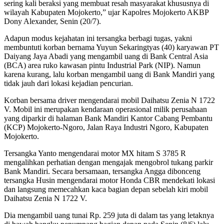
sering kali beraksi yang membuat resah masyarakat khususnya di
wilayah Kabupaten Mojokerto,” ujar Kapolres Mojokerto AKBP
Dony Alexander, Senin (20/7).
Adapun modus kejahatan ini tersangka berbagi tugas, yakni
membuntuti korban bernama Yuyun Sekaringtyas (40) karyawan PT
Daiyang Jaya Abadi yang mengambil uang di Bank Central Asia
(BCA) area ruko kawasan pintu Industrial Park (NIP). Namun
karena kurang, lalu korban mengambil uang di Bank Mandiri yang
tidak jauh dari lokasi kejadian pencurian.
Korban bersama driver mengendarai mobil Daihatsu Zenia N 1722
V. Mobil ini merupakan kendaraan operasional milik perusahaan
yang diparkir di halaman Bank Mandiri Kantor Cabang Pembantu
(KCP) Mojokerto-Ngoro, Jalan Raya Industri Ngoro, Kabupaten
Mojokerto.
Tersangka Yanto mengendarai motor MX hitam S 3785 R
mengalihkan perhatian dengan mengajak mengobrol tukang parkir
Bank Mandiri. Secara bersamaan, tersangka Angga dibonceng
tersangka Husin mengendarai motor Honda CBR mendekati lokasi
dan langsung memecahkan kaca bagian depan sebelah kiri mobil
Daihatsu Zenia N 1722 V.
Dia mengambil uang tunai Rp. 259 juta di dalam tas yang letaknya