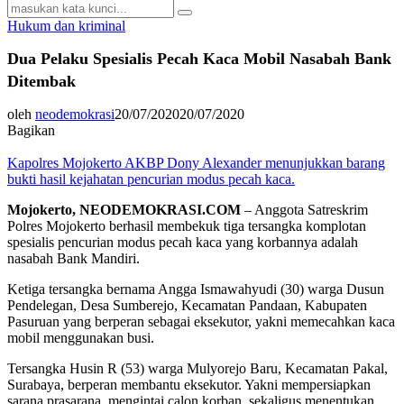
Search
Search
for:
Hukum dan kriminal
Dua Pelaku Spesialis Pecah Kaca Mobil Nasabah Bank
Ditembak
oleh
neodemokrasi
20/07/2020
20/07/2020
Bagikan
Kapolres Mojokerto AKBP Dony Alexander menunjukkan barang
bukti hasil kejahatan pencurian modus pecah kaca.
Mojokerto, NEODEMOKRASI.COM
– Anggota Satreskrim
Polres Mojokerto berhasil membekuk tiga tersangka komplotan
spesialis pencurian modus pecah kaca yang korbannya adalah
nasabah Bank Mandiri.
Ketiga tersangka bernama Angga Ismawahyudi (30) warga Dusun
Pendelegan, Desa Sumberejo, Kecamatan Pandaan, Kabupaten
Pasuruan yang berperan sebagai eksekutor, yakni memecahkan kaca
mobil menggunakan busi.
Tersangka Husin R (53) warga Mulyorejo Baru, Kecamatan Pakal,
Surabaya, berperan membantu eksekutor. Yakni mempersiapkan
sarana prasarana, mengintai calon korban, sekaligus menentukan