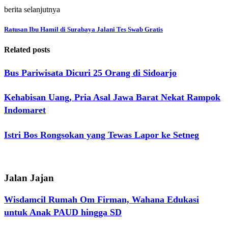
berita selanjutnya
Ratusan Ibu Hamil di Surabaya Jalani Tes Swab Gratis
Related posts
Bus Pariwisata Dicuri 25 Orang di Sidoarjo
Kehabisan Uang, Pria Asal Jawa Barat Nekat Rampok
Indomaret
Istri Bos Rongsokan yang Tewas Lapor ke Setneg
Jalan Jajan
Wisdamcil Rumah Om Firman, Wahana Edukasi
untuk Anak PAUD hingga SD