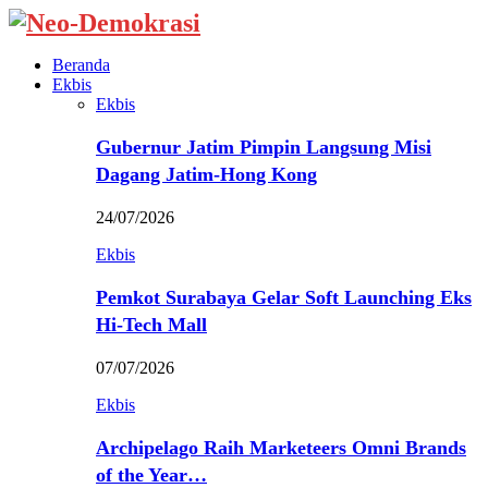
Beranda
Ekbis
Ekbis
Gubernur Jatim Pimpin Langsung Misi
Dagang Jatim-Hong Kong
24/07/2026
Ekbis
Pemkot Surabaya Gelar Soft Launching Eks
Hi-Tech Mall
07/07/2026
Ekbis
Archipelago Raih Marketeers Omni Brands
of the Year…