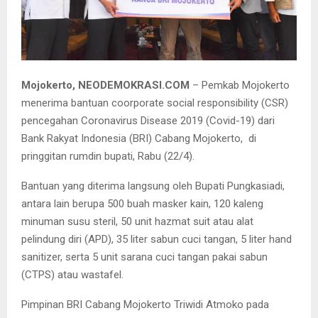
Bupati Pungkasiadi bersama jajaran BRI Cabang Mojokerto ketika
menyerahkan bantuan penanganan Covid-19.
Mojokerto, NEODEMOKRASI.COM
– Pemkab Mojokerto
menerima bantuan coorporate social responsibility (CSR)
pencegahan Coronavirus Disease 2019 (Covid-19) dari
Bank Rakyat Indonesia (BRI) Cabang Mojokerto, di
pringgitan rumdin bupati, Rabu (22/4).
Bantuan yang diterima langsung oleh Bupati Pungkasiadi,
antara lain berupa 500 buah masker kain, 120 kaleng
minuman susu steril, 50 unit hazmat suit atau alat
pelindung diri (APD), 35 liter sabun cuci tangan, 5 liter hand
sanitizer, serta 5 unit sarana cuci tangan pakai sabun
(CTPS) atau wastafel.
Pimpinan BRI Cabang Mojokerto Triwidi Atmoko pada