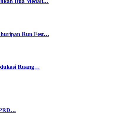
bahkan Dua Medali…
Kahuripan Run Fest…
 Edukasi Ruang…
 DPRD…