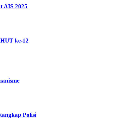
t AIS 2025
i HUT ke-12
manisme
angkap Polisi