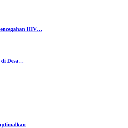
 Pencegahan HIV…
h di Desa…
optimalkan