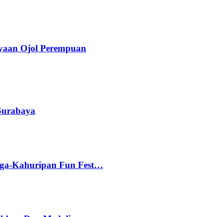
yaan Ojol Perempuan
 Surabaya
gga-Kahuripan Fun Fest…