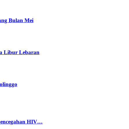
ang Bulan Mei
a Libur Lebaran
olinggo
 Pencegahan HIV…