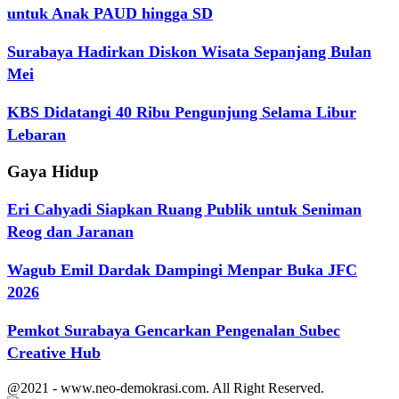
untuk Anak PAUD hingga SD
Surabaya Hadirkan Diskon Wisata Sepanjang Bulan
Mei
KBS Didatangi 40 Ribu Pengunjung Selama Libur
Lebaran
Gaya Hidup
Eri Cahyadi Siapkan Ruang Publik untuk Seniman
Reog dan Jaranan
Wagub Emil Dardak Dampingi Menpar Buka JFC
2026
Pemkot Surabaya Gencarkan Pengenalan Subec
Creative Hub
@2021 - www.neo-demokrasi.com. All Right Reserved.