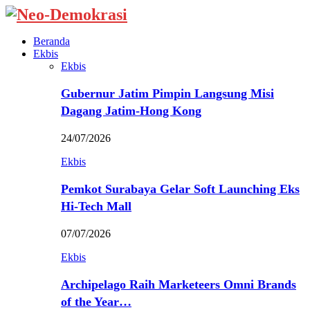
Beranda
Ekbis
Ekbis
Gubernur Jatim Pimpin Langsung Misi
Dagang Jatim-Hong Kong
24/07/2026
Ekbis
Pemkot Surabaya Gelar Soft Launching Eks
Hi-Tech Mall
07/07/2026
Ekbis
Archipelago Raih Marketeers Omni Brands
of the Year…