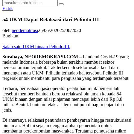
Search
Search
for:
Ekbis
54 UKM Dapat Relaksasi dari Pelindo III
oleh
neodemokrasi
25/06/2020
25/06/2020
Bagikan
Salah satu UKM binaan Pelindo III.
Surabaya, NEODEMOKRASI.COM
– Pandemi Covid-19 yang
melanda Indonesia beberapa bulan terakhir membuat sektor
perekonomian terpukul. Tak terkecuali sektor usaha kecil dan
menengah atau UKM. Prihatin terhadap hal tersebut, Pelindo III
tergerak untuk membantu para pengusaha yang terdampak tersebut.
Terbaru, perusahaan jasa operator pelabuhan milik pemerintah
tersebut memberi bantuan berupa relaksasi pinjaman kepada 54
UKM binaan dengan nilai pinjaman mencapai lebih dari Rp 3,8
miliar. Bentuk bantuan relaksasi tersebut pun dibagi menjadi dua
jenis.
Di antaranya relaksasi penundaan pembayaran hingga restrukturisasi
pinjaman. Hal ini sejalan dengan arahan pemerintah untuk
membantu perekonomian masyarakat. Terutama pengusaha mikro