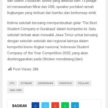
dari SMKN 3 Buduran. Bisnis yang dikelola oleh 15 pelajar
ini menawarkan Mirai dan USB, speaker portabel ramah
lingkungan yang terbuat dari bambu dan berkonsep etnik.
Kelima sekolah bersaing memperebutkan gelar ‘The Best
Student Company in Surabaya’ dalam kompetisi ini. Satu
sekolah terbaik akan mewakili Jawa Timur untuk bersaing
dengan sekolah-sekolah dari regional lainnya dalam
kompetisi bisnis tingkat nasional, Indonesia Student
Company of the Year Competition 2020, yang akan
diselenggarakan pada Oktober mendatang.(dan)
Post Views:
286
CITI
CITIBANK
LINGKUNGAN
ORIENTASI
PELAJAR
SMA-SMK
BAGIKAN