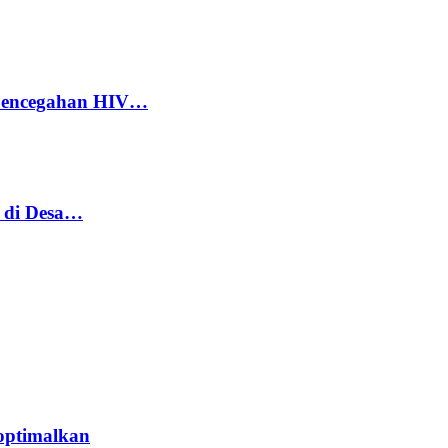
 Pencegahan HIV…
h di Desa…
optimalkan