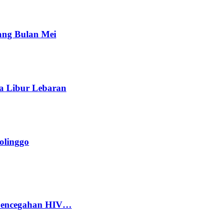
ang Bulan Mei
a Libur Lebaran
olinggo
 Pencegahan HIV…