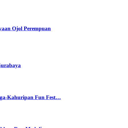
yaan Ojol Perempuan
 Surabaya
gga-Kahuripan Fun Fest…