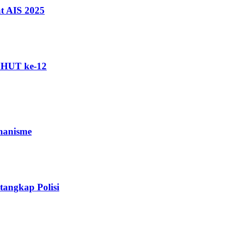
t AIS 2025
i HUT ke-12
manisme
angkap Polisi