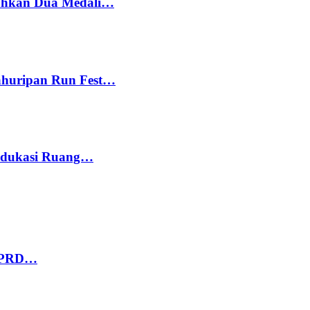
bahkan Dua Medali…
Kahuripan Run Fest…
 Edukasi Ruang…
 DPRD…