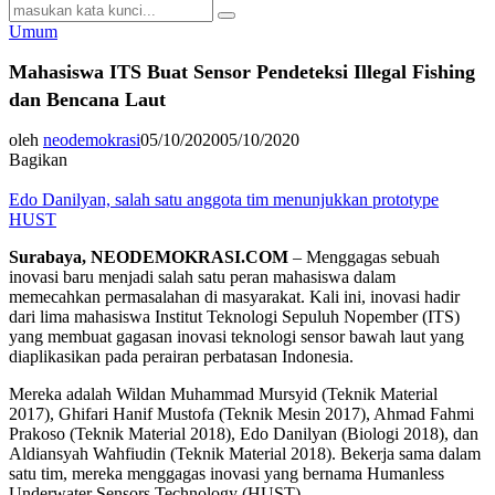
Search
Search
for:
Umum
Mahasiswa ITS Buat Sensor Pendeteksi Illegal Fishing
dan Bencana Laut
oleh
neodemokrasi
05/10/2020
05/10/2020
Bagikan
Edo Danilyan, salah satu anggota tim menunjukkan prototype
HUST
Surabaya, NEODEMOKRASI.COM
– Menggagas sebuah
inovasi baru menjadi salah satu peran mahasiswa dalam
memecahkan permasalahan di masyarakat. Kali ini, inovasi hadir
dari lima mahasiswa Institut Teknologi Sepuluh Nopember (ITS)
yang membuat gagasan inovasi teknologi sensor bawah laut yang
diaplikasikan pada perairan perbatasan Indonesia.
Mereka adalah Wildan Muhammad Mursyid (Teknik Material
2017), Ghifari Hanif Mustofa (Teknik Mesin 2017), Ahmad Fahmi
Prakoso (Teknik Material 2018), Edo Danilyan (Biologi 2018), dan
Aldiansyah Wahfiudin (Teknik Material 2018). Bekerja sama dalam
satu tim, mereka menggagas inovasi yang bernama Humanless
Underwater Sensors Technology (HUST).