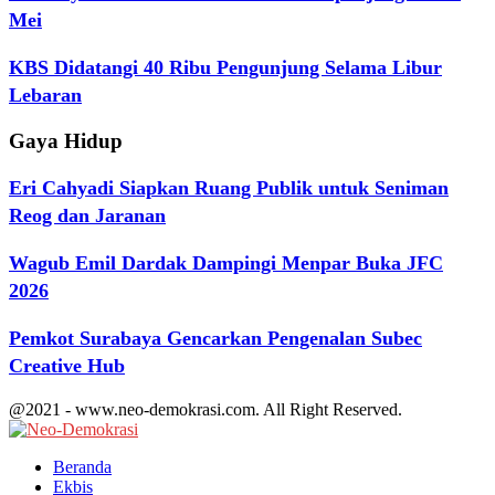
Mei
KBS Didatangi 40 Ribu Pengunjung Selama Libur
Lebaran
Gaya Hidup
Eri Cahyadi Siapkan Ruang Publik untuk Seniman
Reog dan Jaranan
Wagub Emil Dardak Dampingi Menpar Buka JFC
2026
Pemkot Surabaya Gencarkan Pengenalan Subec
Creative Hub
@2021 - www.neo-demokrasi.com. All Right Reserved.
Facebook
Twitter
Youtube
Beranda
Ekbis