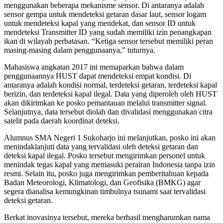
menggunakan beberapa mekanisme sensor. Di antaranya adalah
sensor gempa untuk mendeteksi getaran dasar laut, sensor logam
untuk mendeteksi kapal yang mendekat, dan sensor ID untuk
mendeteksi Transmitter ID yang sudah memiliki izin penangkapan
ikan di wilayah perbatasan. “Ketiga sensor tersebut memiliki peran
masing-masing dalam penggunaanya,” tuturnya.
Mahasiswa angkatan 2017 ini memaparkan bahwa dalam
penggunaannya HUST dapat mendeteksi empat kondisi. Di
antaranya adalah kondisi normal, terdeteksi getaran, terdeteksi kapal
berizin, dan terdeteksi kapal ilegal. Data yang diperoleh oleh HUST
akan dikirimkan ke posko pemantauan melalui transmitter signal.
Selanjutnya, data tersebut diolah dan divalidasi menggunakan citra
satelit pada daerah koordinat deteksi.
Alumnus SMA Negeri 1 Sukoharjo ini melanjutkan, posko ini akan
menindaklanjuti data yang tervalidasi oleh deteksi getaran dan
deteksi kapal ilegal. Posko tersebut mengirimkan personel untuk
menindak tegas kapal yang memasuki perairan Indonesia tanpa izin
resmi. Selain itu, posko juga mengirimkan pemberitahuan kepada
Badan Meteorologi, Klimatologi, dan Geofisika (BMKG) agar
segera dianalisa kemungkinan timbulnya tsunami saat tervalidasi
deteksi getaran.
Berkat inovasinya tersebut, mereka berhasil mengharumkan nama