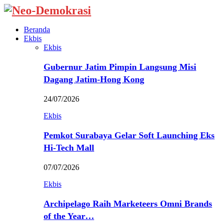
Beranda
Ekbis
Ekbis
Gubernur Jatim Pimpin Langsung Misi
Dagang Jatim-Hong Kong
24/07/2026
Ekbis
Pemkot Surabaya Gelar Soft Launching Eks
Hi-Tech Mall
07/07/2026
Ekbis
Archipelago Raih Marketeers Omni Brands
of the Year…