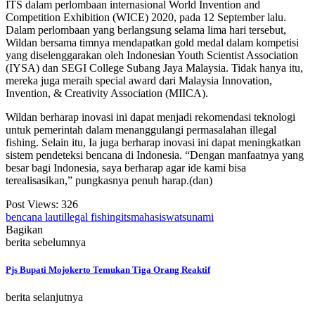
ITS dalam perlombaan internasional World Invention and
Competition Exhibition (WICE) 2020, pada 12 September lalu.
Dalam perlombaan yang berlangsung selama lima hari tersebut,
Wildan bersama timnya mendapatkan gold medal dalam kompetisi
yang diselenggarakan oleh Indonesian Youth Scientist Association
(IYSA) dan SEGI College Subang Jaya Malaysia. Tidak hanya itu,
mereka juga meraih special award dari Malaysia Innovation,
Invention, & Creativity Association (MIICA).
Wildan berharap inovasi ini dapat menjadi rekomendasi teknologi
untuk pemerintah dalam menanggulangi permasalahan illegal
fishing. Selain itu, Ia juga berharap inovasi ini dapat meningkatkan
sistem pendeteksi bencana di Indonesia. “Dengan manfaatnya yang
besar bagi Indonesia, saya berharap agar ide kami bisa
terealisasikan,” pungkasnya penuh harap.(dan)
Post Views:
326
bencana laut
illegal fishing
its
mahasiswa
tsunami
Bagikan
berita sebelumnya
Pjs Bupati Mojokerto Temukan Tiga Orang Reaktif
berita selanjutnya