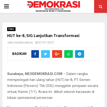
PRIMARY
MENU
Ekbis
HUT ke-8, SIG Lanjutkan Transformasi
oleh
neodemokrasi
07/01/2021
Direktur Strategi Bisnis dan Pengembangan Usaha SIG, Fadjar
Judisiawan (layar kanan) bersama Chief of Digital Innovation
Officer Telkom Indonesia, Muhammad Fajrin Rasyid (layar kiri)
BAGIKAN
pada acara webinar pada perayaan HUT ke-8 SIG yang dilakukan
secara virtual.
Surabaya, NEODEMOKRASI.COM
– Dalam rangka
memperingati hari ulang tahun (HUT) ke-8, PT Semen
Indonesia (Persero) Tbk (SIG) menggelar perayaan secara
virtual, Kamis (7/1). Acara ini diikuti seluruh karyawan di
lokasi operasional perseroan.