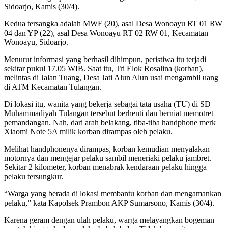
Sidoarjo, Kamis (30/4).
Kedua tersangka adalah MWF (20), asal Desa Wonoayu RT 01 RW
04 dan YP (22), asal Desa Wonoayu RT 02 RW 01, Kecamatan
Wonoayu, Sidoarjo.
Menurut informasi yang berhasil dihimpun, peristiwa itu terjadi
sekitar pukul 17.05 WIB. Saat itu, Tri Elok Rosalina (korban),
melintas di Jalan Tuang, Desa Jati Alun Alun usai mengambil uang
di ATM Kecamatan Tulangan.
Di lokasi itu, wanita yang bekerja sebagai tata usaha (TU) di SD
Muhammadiyah Tulangan tersebut berhenti dan berniat memotret
pemandangan. Nah, dari arah belakang, tiba-tiba handphone merk
Xiaomi Note 5A milik korban dirampas oleh pelaku.
Melihat handphonenya dirampas, korban kemudian menyalakan
motornya dan mengejar pelaku sambil meneriaki pelaku jambret.
Sekitar 2 kilometer, korban menabrak kendaraan pelaku hingga
pelaku tersungkur.
“Warga yang berada di lokasi membantu korban dan mengamankan
pelaku,” kata Kapolsek Prambon AKP Sumarsono, Kamis (30/4).
Karena geram dengan ulah pelaku, warga melayangkan bogeman