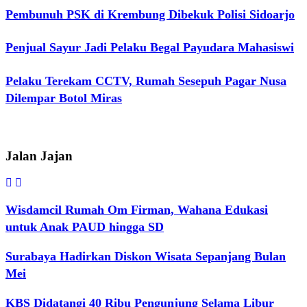
Pembunuh PSK di Krembung Dibekuk Polisi Sidoarjo
Penjual Sayur Jadi Pelaku Begal Payudara Mahasiswi
Pelaku Terekam CCTV, Rumah Sesepuh Pagar Nusa
Dilempar Botol Miras
Jalan Jajan
Wisdamcil Rumah Om Firman, Wahana Edukasi
untuk Anak PAUD hingga SD
Surabaya Hadirkan Diskon Wisata Sepanjang Bulan
Mei
KBS Didatangi 40 Ribu Pengunjung Selama Libur