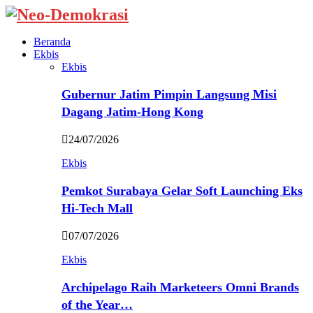
Beranda
Ekbis
Ekbis
Gubernur Jatim Pimpin Langsung Misi
Dagang Jatim-Hong Kong
24/07/2026
Ekbis
Pemkot Surabaya Gelar Soft Launching Eks
Hi-Tech Mall
07/07/2026
Ekbis
Archipelago Raih Marketeers Omni Brands
of the Year…