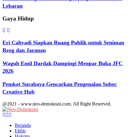
Lebaran
Gaya Hidup
Eri Cahyadi Siapkan Ruang Publik untuk Seniman
Reog dan Jaranan
Wagub Emil Dardak Dampingi Menpar Buka JFC
2026
Pemkot Surabaya Gencarkan Pengenalan Subec
Creative Hub
@2021 - www.neo-demokrasi.com. All Right Reserved.
Facebook
Twitter
Youtube
Beranda
Ekbis
Hukrim