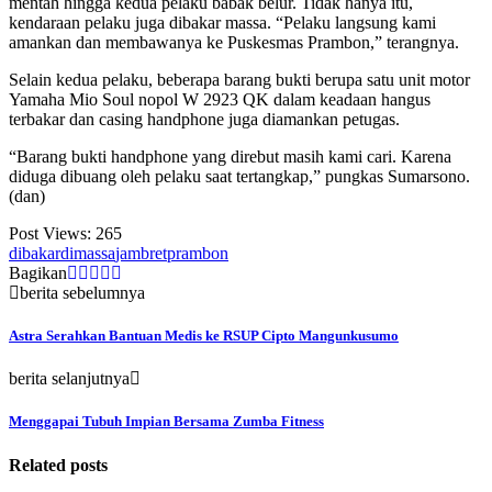
mentah hingga kedua pelaku babak belur. Tidak hanya itu,
kendaraan pelaku juga dibakar massa. “Pelaku langsung kami
amankan dan membawanya ke Puskesmas Prambon,” terangnya.
Selain kedua pelaku, beberapa barang bukti berupa satu unit motor
Yamaha Mio Soul nopol W 2923 QK dalam keadaan hangus
terbakar dan casing handphone juga diamankan petugas.
“Barang bukti handphone yang direbut masih kami cari. Karena
diduga dibuang oleh pelaku saat tertangkap,” pungkas Sumarsono.
(dan)
Post Views:
265
dibakar
dimassa
jambret
prambon
Bagikan
berita sebelumnya
Astra Serahkan Bantuan Medis ke RSUP Cipto Mangunkusumo
berita selanjutnya
Menggapai Tubuh Impian Bersama Zumba Fitness
Related posts