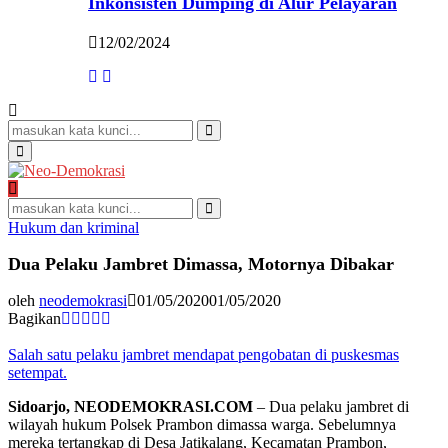
Inkonsisten Dumping di Alur Pelayaran
12/02/2024
Search
for:
Search
Primary
Menu
Search
for:
Search
Hukum dan kriminal
Dua Pelaku Jambret Dimassa, Motornya Dibakar
oleh
neodemokrasi
01/05/2020
01/05/2020
Bagikan
Salah satu pelaku jambret mendapat pengobatan di puskesmas
setempat.
Sidoarjo, NEODEMOKRASI.COM
– Dua pelaku jambret di
wilayah hukum Polsek Prambon dimassa warga. Sebelumnya
mereka tertangkap di Desa Jatikalang, Kecamatan Prambon,