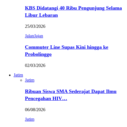
KBS Didatangi 40 Ribu Pengunjung Selama
Libur Lebaran
25/03/2026
JalanJajan
Commuter Line Supas Kini hingga ke
Probolinggo
02/03/2026
Jatim
Jatim
Ribuan Siswa SMA Sederajat Dapat Ilmu
Pencegahan HIV…
06/08/2026
Jatim