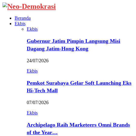
Beranda
Ekbis
Ekbis
Gubernur Jatim Pimpin Langsung Misi
Dagang Jatim-Hong Kong
24/07/2026
Ekbis
Pemkot Surabaya Gelar Soft Launching Eks
Hi-Tech Mall
07/07/2026
Ekbis
Archipelago Raih Marketeers Omni Brands
of the Year…