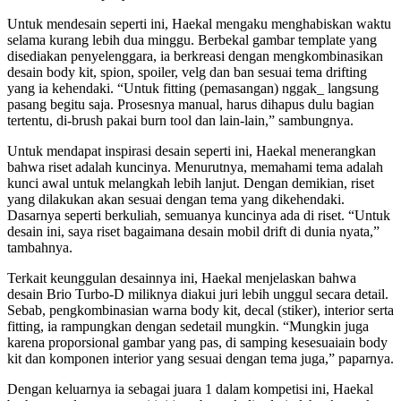
Untuk mendesain seperti ini, Haekal mengaku menghabiskan waktu
selama kurang lebih dua minggu. Berbekal gambar template yang
disediakan penyelenggara, ia berkreasi dengan mengkombinasikan
desain body kit, spion, spoiler, velg dan ban sesuai tema drifting
yang ia kehendaki. “Untuk fitting (pemasangan) nggak_ langsung
pasang begitu saja. Prosesnya manual, harus dihapus dulu bagian
tertentu, di-brush pakai burn tool dan lain-lain,” sambungnya.
Untuk mendapat inspirasi desain seperti ini, Haekal menerangkan
bahwa riset adalah kuncinya. Menurutnya, memahami tema adalah
kunci awal untuk melangkah lebih lanjut. Dengan demikian, riset
yang dilakukan akan sesuai dengan tema yang dikehendaki.
Dasarnya seperti berkuliah, semuanya kuncinya ada di riset. “Untuk
desain ini, saya riset bagaimana desain mobil drift di dunia nyata,”
tambahnya.
Terkait keunggulan desainnya ini, Haekal menjelaskan bahwa
desain Brio Turbo-D miliknya diakui juri lebih unggul secara detail.
Sebab, pengkombinasian warna body kit, decal (stiker), interior serta
fitting, ia rampungkan dengan sedetail mungkin. “Mungkin juga
karena proporsional gambar yang pas, di samping kesesuaiain body
kit dan komponen interior yang sesuai dengan tema juga,” paparnya.
Dengan keluarnya ia sebagai juara 1 dalam kompetisi ini, Haekal