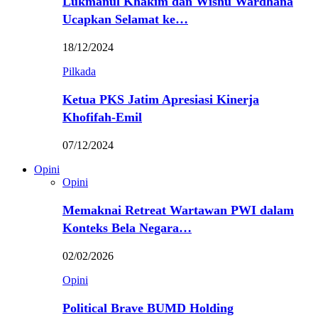
Lukmanul Khakim dan Wisnu Wardhana
Ucapkan Selamat ke…
18/12/2024
Pilkada
Ketua PKS Jatim Apresiasi Kinerja
Khofifah-Emil
07/12/2024
Opini
Opini
Memaknai Retreat Wartawan PWI dalam
Konteks Bela Negara…
02/02/2026
Opini
Political Brave BUMD Holding