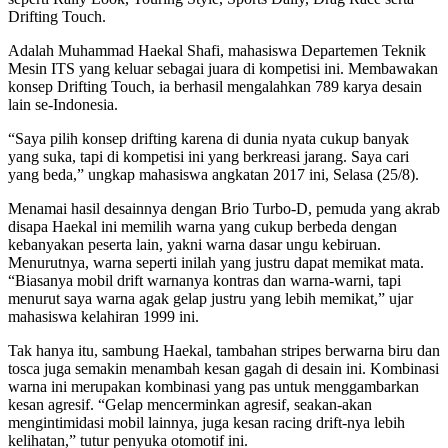
Drifting Touch.
Adalah Muhammad Haekal Shafi, mahasiswa Departemen Teknik
Mesin ITS yang keluar sebagai juara di kompetisi ini. Membawakan
konsep Drifting Touch, ia berhasil mengalahkan 789 karya desain
lain se-Indonesia.
“Saya pilih konsep drifting karena di dunia nyata cukup banyak
yang suka, tapi di kompetisi ini yang berkreasi jarang. Saya cari
yang beda,” ungkap mahasiswa angkatan 2017 ini, Selasa (25/8).
Menamai hasil desainnya dengan Brio Turbo-D, pemuda yang akrab
disapa Haekal ini memilih warna yang cukup berbeda dengan
kebanyakan peserta lain, yakni warna dasar ungu kebiruan.
Menurutnya, warna seperti inilah yang justru dapat memikat mata.
“Biasanya mobil drift warnanya kontras dan warna-warni, tapi
menurut saya warna agak gelap justru yang lebih memikat,” ujar
mahasiswa kelahiran 1999 ini.
Tak hanya itu, sambung Haekal, tambahan stripes berwarna biru dan
tosca juga semakin menambah kesan gagah di desain ini. Kombinasi
warna ini merupakan kombinasi yang pas untuk menggambarkan
kesan agresif. “Gelap mencerminkan agresif, seakan-akan
mengintimidasi mobil lainnya, juga kesan racing drift-nya lebih
kelihatan,” tutur penyuka otomotif ini.