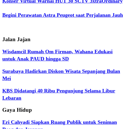
Konser Virtual Warnai HUT 30 SCTV 3xtraOrdinary
Begini Perawatan Astra Peugeot saat Perjalanan Jauh
Jalan Jajan
Wisdamcil Rumah Om Firman, Wahana Edukasi
untuk Anak PAUD hingga SD
Surabaya Hadirkan Diskon Wisata Sepanjang Bulan
Mei
KBS Didatangi 40 Ribu Pengunjung Selama Libur
Lebaran
Gaya Hidup
Eri Cahyadi Siapkan Ruang Publik untuk Seniman