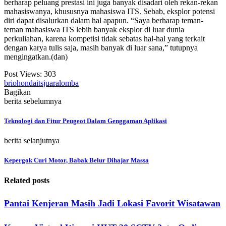
berharap peluang prestasi ini juga banyak disadari oleh rekan-rekan
mahasiswanya, khususnya mahasiswa ITS. Sebab, eksplor potensi
diri dapat disalurkan dalam hal apapun. “Saya berharap teman-
teman mahasiswa ITS lebih banyak eksplor di luar dunia
perkuliahan, karena kompetisi tidak sebatas hal-hal yang terkait
dengan karya tulis saja, masih banyak di luar sana,” tutupnya
mengingatkan.(dan)
Post Views:
303
brio
honda
its
juara
lomba
Bagikan
berita sebelumnya
Teknologi dan Fitur Peugeot Dalam Genggaman Aplikasi
berita selanjutnya
Kepergok Curi Motor, Babak Belur Dihajar Massa
Related posts
Pantai Kenjeran Masih Jadi Lokasi Favorit Wisatawan