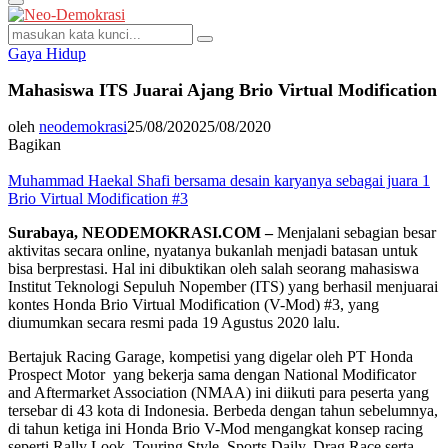
Primary
Menu
Search
Search
for:
Gaya Hidup
Mahasiswa ITS Juarai Ajang Brio Virtual Modification
oleh
neodemokrasi
25/08/2020
25/08/2020
Bagikan
Muhammad Haekal Shafi bersama desain karyanya sebagai juara 1
Brio Virtual Modification #3
Surabaya, NEODEMOKRASI.COM –
Menjalani sebagian besar
aktivitas secara online, nyatanya bukanlah menjadi batasan untuk
bisa berprestasi. Hal ini dibuktikan oleh salah seorang mahasiswa
Institut Teknologi Sepuluh Nopember (ITS) yang berhasil menjuarai
kontes Honda Brio Virtual Modification (V-Mod) #3, yang
diumumkan secara resmi pada 19 Agustus 2020 lalu.
Bertajuk Racing Garage, kompetisi yang digelar oleh PT Honda
Prospect Motor yang bekerja sama dengan National Modificator
and Aftermarket Association (NMAA) ini diikuti para peserta yang
tersebar di 43 kota di Indonesia. Berbeda dengan tahun sebelumnya,
di tahun ketiga ini Honda Brio V-Mod mengangkat konsep racing
seperti Rally Look, Touring Style, Sports Daily, Drag Race serta