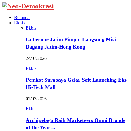
Beranda
Ekbis
Ekbis
Gubernur Jatim Pimpin Langsung Misi
Dagang Jatim-Hong Kong
24/07/2026
Ekbis
Pemkot Surabaya Gelar Soft Launching Eks
Hi-Tech Mall
07/07/2026
Ekbis
Archipelago Raih Marketeers Omni Brands
of the Year…