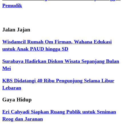
Pemudik
Jalan Jajan
Wisdamcil Rumah Om Firman, Wahana Edukasi
untuk Anak PAUD hingga SD
Surabaya Hadirkan Diskon Wisata Sepanjang Bulan
Mei
KBS Didatangi 40 Ribu Pengunjung Selama Libur
Lebaran
Gaya Hidup
Eri Cahyadi Siapkan Ruang Publik untuk Seniman
Reog dan Jaranan