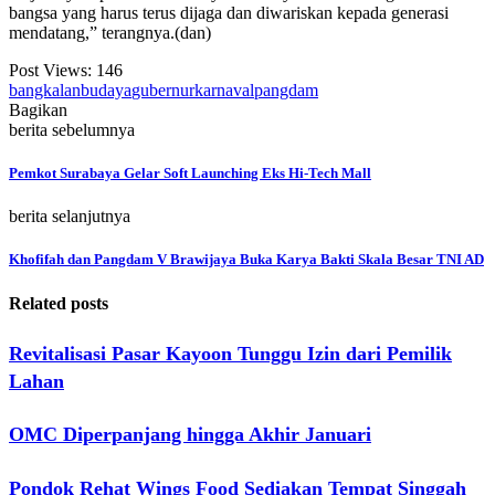
bangsa yang harus terus dijaga dan diwariskan kepada generasi
mendatang,” terangnya.(dan)
Post Views:
146
bangkalan
budaya
gubernur
karnaval
pangdam
Bagikan
berita sebelumnya
Pemkot Surabaya Gelar Soft Launching Eks Hi-Tech Mall
berita selanjutnya
Khofifah dan Pangdam V Brawijaya Buka Karya Bakti Skala Besar TNI AD
Related posts
Revitalisasi Pasar Kayoon Tunggu Izin dari Pemilik
Lahan
OMC Diperpanjang hingga Akhir Januari
Pondok Rehat Wings Food Sediakan Tempat Singgah