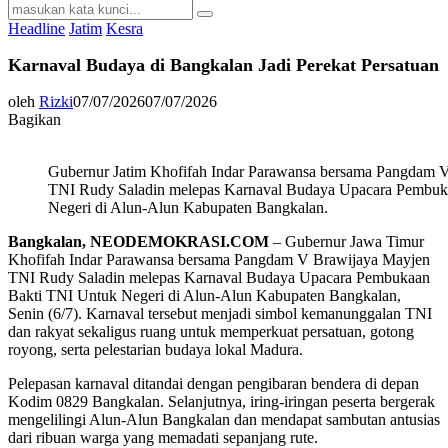
Search
Search
for:
Headline
Jatim
Kesra
Karnaval Budaya di Bangkalan Jadi Perekat Persatuan
oleh
Rizki
07/07/2026
07/07/2026
Bagikan
Gubernur Jatim Khofifah Indar Parawansa bersama Pangdam 
TNI Rudy Saladin melepas Karnaval Budaya Upacara Pembuk
Negeri di Alun-Alun Kabupaten Bangkalan.
Bangkalan, NEODEMOKRASI.COM
– Gubernur Jawa Timur
Khofifah Indar Parawansa bersama Pangdam V Brawijaya Mayjen
TNI Rudy Saladin melepas Karnaval Budaya Upacara Pembukaan
Bakti TNI Untuk Negeri di Alun-Alun Kabupaten Bangkalan,
Senin (6/7). Karnaval tersebut menjadi simbol kemanunggalan TNI
dan rakyat sekaligus ruang untuk memperkuat persatuan, gotong
royong, serta pelestarian budaya lokal Madura.
Pelepasan karnaval ditandai dengan pengibaran bendera di depan
Kodim 0829 Bangkalan. Selanjutnya, iring-iringan peserta bergerak
mengelilingi Alun-Alun Bangkalan dan mendapat sambutan antusias
dari ribuan warga yang memadati sepanjang rute.