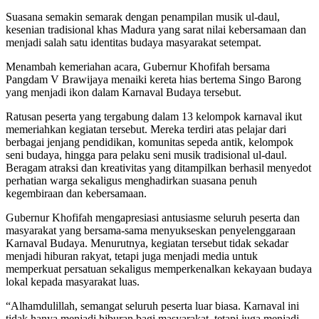
Suasana semakin semarak dengan penampilan musik ul-daul,
kesenian tradisional khas Madura yang sarat nilai kebersamaan dan
menjadi salah satu identitas budaya masyarakat setempat.
Menambah kemeriahan acara, Gubernur Khofifah bersama
Pangdam V Brawijaya menaiki kereta hias bertema Singo Barong
yang menjadi ikon dalam Karnaval Budaya tersebut.
Ratusan peserta yang tergabung dalam 13 kelompok karnaval ikut
memeriahkan kegiatan tersebut. Mereka terdiri atas pelajar dari
berbagai jenjang pendidikan, komunitas sepeda antik, kelompok
seni budaya, hingga para pelaku seni musik tradisional ul-daul.
Beragam atraksi dan kreativitas yang ditampilkan berhasil menyedot
perhatian warga sekaligus menghadirkan suasana penuh
kegembiraan dan kebersamaan.
Gubernur Khofifah mengapresiasi antusiasme seluruh peserta dan
masyarakat yang bersama-sama menyukseskan penyelenggaraan
Karnaval Budaya. Menurutnya, kegiatan tersebut tidak sekadar
menjadi hiburan rakyat, tetapi juga menjadi media untuk
memperkuat persatuan sekaligus memperkenalkan kekayaan budaya
lokal kepada masyarakat luas.
“Alhamdulillah, semangat seluruh peserta luar biasa. Karnaval ini
tidak hanya menjadi hiburan bagi masyarakat, tetapi juga menjadi