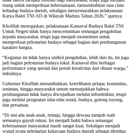
ruang untuk memperkuat kebersamaan, menumbuhkan rasa cinta
terhadap budaya daerah, sekaligus menyemarakkan pelaksanaan
Karya Bakti TNI AD di Wilayah Madura Tahun 2026,” ujarnya.
Khofifah menegaskan, pelaksanaan Karnaval Budaya Bakti TNI
Untuk Negeri tidak hanya mencerminkan semangat pengabdian
kepada masyarakat, tetapi juga menjadi momentum untuk
memperkuat pelestarian budaya sebagai bagian dari pembangunan
karakter bangsa.
“Kegiatan ini tidak hanya simbol pengabdian, lebih dari itu, ini juga
jadi bagian pelestarian budaya lokal. Karnaval diisi berbagai
performance yang spesial dan penuh kreativitas dari ribuan warga,”
imbuhnya.
Gubernur Khofifah menambahkan, keterlibatan pelajar, komunitas,
seniman, hingga masyarakat umum menunjukkan bahwa
pembangunan tidak hanya diwujudkan melalui infrastruktur, tetapi
juga melalui penguatan nilai-nilai sosial, budaya, gotong royong,
dan persatuan.
“Di sini ada anak-anak, remaja, hingga dewasa tumpah ruah
semuanya guyub rukun. Ini menjadi bukti bahwa semangat
kebersamaan masyarakat masih sangat kuat. Sekaligus menjadi
wujud nyata pelestarian kekayaan budaya daerah sebagai identitas