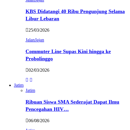
KBS Didatangi 40 Ribu Pengunjung Selama
Libur Lebaran
25/03/2026
JalanJajan
Commuter Line Supas Kini hingga ke
Probolinggo
02/03/2026
Jatim
Jatim
Ribuan Siswa SMA Sederajat Dapat Ilmu
Pencegahan HIV…
06/08/2026