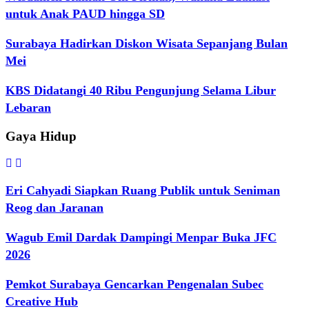
untuk Anak PAUD hingga SD
Surabaya Hadirkan Diskon Wisata Sepanjang Bulan
Mei
KBS Didatangi 40 Ribu Pengunjung Selama Libur
Lebaran
Gaya Hidup
Eri Cahyadi Siapkan Ruang Publik untuk Seniman
Reog dan Jaranan
Wagub Emil Dardak Dampingi Menpar Buka JFC
2026
Pemkot Surabaya Gencarkan Pengenalan Subec
Creative Hub