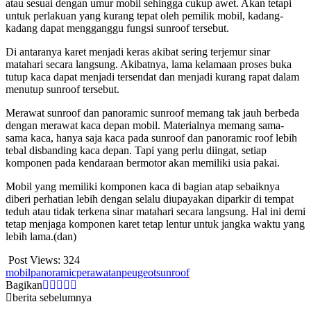
atau sesuai dengan umur mobil sehingga cukup awet. Akan tetapi
untuk perlakuan yang kurang tepat oleh pemilik mobil, kadang-
kadang dapat mengganggu fungsi sunroof tersebut.
Di antaranya karet menjadi keras akibat sering terjemur sinar
matahari secara langsung. Akibatnya, lama kelamaan proses buka
tutup kaca dapat menjadi tersendat dan menjadi kurang rapat dalam
menutup sunroof tersebut.
Merawat sunroof dan panoramic sunroof memang tak jauh berbeda
dengan merawat kaca depan mobil. Materialnya memang sama-
sama kaca, hanya saja kaca pada sunroof dan panoramic roof lebih
tebal disbanding kaca depan. Tapi yang perlu diingat, setiap
komponen pada kendaraan bermotor akan memiliki usia pakai.
Mobil yang memiliki komponen kaca di bagian atap sebaiknya
diberi perhatian lebih dengan selalu diupayakan diparkir di tempat
teduh atau tidak terkena sinar matahari secara langsung. Hal ini demi
tetap menjaga komponen karet tetap lentur untuk jangka waktu yang
lebih lama.(dan)
Post Views:
324
mobil
panoramic
perawatan
peugeot
sunroof
Bagikan
berita sebelumnya