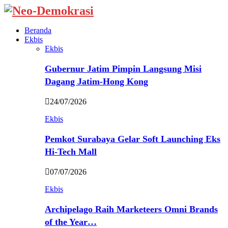
Beranda
Ekbis
Ekbis
Gubernur Jatim Pimpin Langsung Misi
Dagang Jatim-Hong Kong
24/07/2026
Ekbis
Pemkot Surabaya Gelar Soft Launching Eks
Hi-Tech Mall
07/07/2026
Ekbis
Archipelago Raih Marketeers Omni Brands
of the Year…