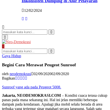
Inkonsisten Dumping di Alur Pelayaran
12/02/2024
Search
for:
Search
Primary
Menu
Search
for:
Search
Gaya Hidup
Begini Cara Merawat Peugeot Sunroof
oleh
neodemokrasi
02/09/2020
02/09/2020
Bagikan
Sunroof yang ada pada Peugeot 5008.
Jakarta, NEODEMOKRASI.COM
– Kondisi cuaca terasa cukup
panas pada masa sekarang ini. Hal ini jelas memiliki beberapa
dampak pada kendaraan. Apalagi jika mobil selalu berada di area
terbuka yang terjemur sinar matahari secara langsung. Salah satu