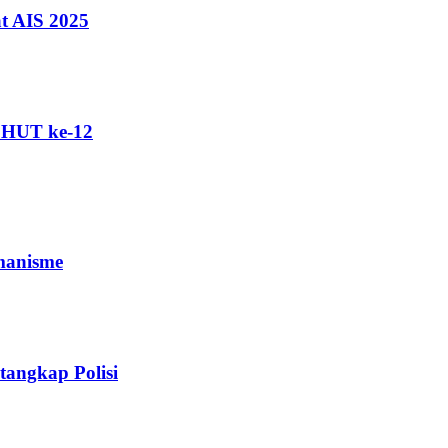
t AIS 2025
i HUT ke-12
manisme
angkap Polisi