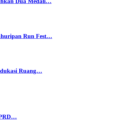
bahkan Dua Medali…
Kahuripan Run Fest…
 Edukasi Ruang…
 DPRD…