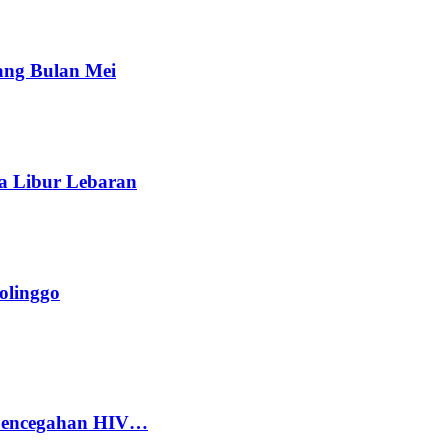
ang Bulan Mei
a Libur Lebaran
olinggo
 Pencegahan HIV…