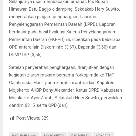
Selanjutnya usai membacakan amanat, Pjs Bupati
Himawan Estu Bagijo didampingi Sekdakab Hery Suwito,
menyerahkan piagam penghargaan Laporan
Penyelenggaraan Pemerintah Daerah (LPPD). Laporan
berdasar pada hasil Evaluasi Kinerja Penyelenggaraan
Pemerintah Daerah (EKPPD) ini, diberikan pada beberapa
OPD antara lain Diskominfo (3,67), Bapenda (3,60) dan
DPMPTSP (3,55).
Setelah penyerahan penghargaan, dilanjutkan dengan
kegiatan ziarah makam bersama forkopimda ke TMP
Gajahmada. Hadir pada ziarah ini antara lain Kapolres
Mojokerto AKBP Dony Alexander, Ketua DPRD Kabupaten
Mojokerto Ayni Zuroh, Sekdakab Hery Suwito, perwakilan
dandim 0815, serta OPD.(dan)
Post Views:
329
HARI PAHLAWAN
MOJOKERTO
PJS BUPATI
UPACARA