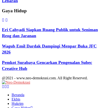
Lebaran
Gaya Hidup
Eri Cahyadi Siapkan Ruang Publik untuk Seniman
Reog dan Jaranan
Wagub Emil Dardak Dampingi Menpar Buka JFC
2026
Pemkot Surabaya Gencarkan Pengenalan Subec
Creative Hub
@2021 - www.neo-demokrasi.com. All Right Reserved.
Facebook
Twitter
Youtube
Beranda
Ekbis
Hukrim
Gaya Hidup