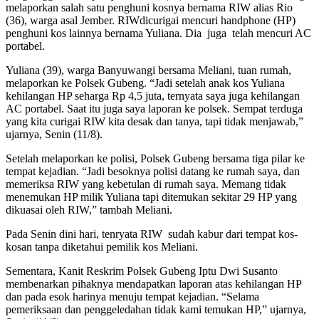
melaporkan salah satu penghuni kosnya bernama RIW alias Rio
(36), warga asal Jember. RIWdicurigai mencuri handphone (HP)
penghuni kos lainnya bernama Yuliana. Dia juga telah mencuri AC
portabel.
Yuliana (39), warga Banyuwangi bersama Meliani, tuan rumah,
melaporkan ke Polsek Gubeng. “Jadi setelah anak kos Yuliana
kehilangan HP seharga Rp 4,5 juta, ternyata saya juga kehilangan
AC portabel. Saat itu juga saya laporan ke polsek. Sempat terduga
yang kita curigai RIW kita desak dan tanya, tapi tidak menjawab,”
ujarnya, Senin (11/8).
Setelah melaporkan ke polisi, Polsek Gubeng bersama tiga pilar ke
tempat kejadian. “Jadi besoknya polisi datang ke rumah saya, dan
memeriksa RIW yang kebetulan di rumah saya. Memang tidak
menemukan HP milik Yuliana tapi ditemukan sekitar 29 HP yang
dikuasai oleh RIW,” tambah Meliani.
Pada Senin dini hari, tenryata RIW sudah kabur dari tempat kos-
kosan tanpa diketahui pemilik kos Meliani.
Sementara, Kanit Reskrim Polsek Gubeng Iptu Dwi Susanto
membenarkan pihaknya mendapatkan laporan atas kehilangan HP
dan pada esok harinya menuju tempat kejadian. “Selama
pemeriksaan dan penggeledahan tidak kami temukan HP,” ujarnya,