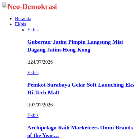
Beranda
Ekbis
Ekbis
Gubernur Jatim Pimpin Langsung Misi
Dagang Jatim-Hong Kong
24/07/2026
Ekbis
Pemkot Surabaya Gelar Soft Launching Eks
Hi-Tech Mall
07/07/2026
Ekbis
Archipelago Raih Marketeers Omni Brands
of the Year…