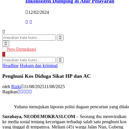
Inkonsisten Dumping di Alur Pelayaran
12/02/2024
Search
for:
Search
Primary
Menu
Search
for:
Search
Headline
Hukum dan kriminal
Penghuni Kos Diduga Sikat HP dan AC
oleh
Rizki
11/08/2025
11/08/2025
Bagikan
Yuliana menujukan laporan polisi dugaan pencurian yang dila
Surabaya, NEODEMOKRASI.COM
– Seorang ibu memviralkan
ke media sosial tentang kecurigaan terhadap salah satu penghuni kos
yang tinggal di tempatnya. Meliani (45) warga Jalan Nias, Gubeng