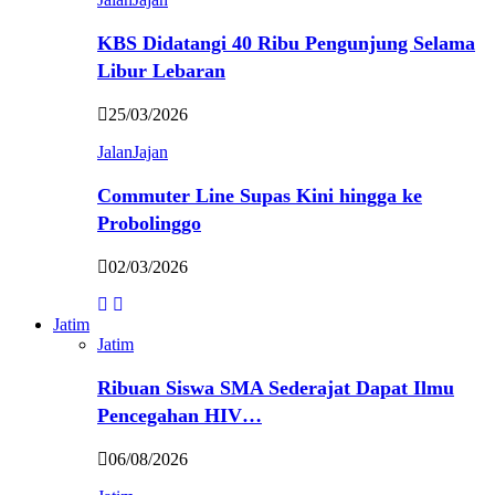
KBS Didatangi 40 Ribu Pengunjung Selama
Libur Lebaran
25/03/2026
JalanJajan
Commuter Line Supas Kini hingga ke
Probolinggo
02/03/2026
Jatim
Jatim
Ribuan Siswa SMA Sederajat Dapat Ilmu
Pencegahan HIV…
06/08/2026