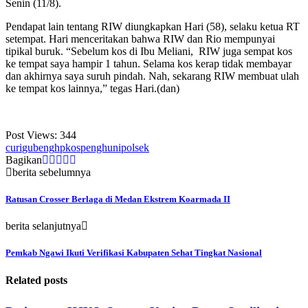
Senin (11/8).
Pendapat lain tentang RIW diungkapkan Hari (58), selaku ketua RT
setempat. Hari menceritakan bahwa RIW dan Rio mempunyai
tipikal buruk. “Sebelum kos di Ibu Meliani, RIW juga sempat kos
ke tempat saya hampir 1 tahun. Selama kos kerap tidak membayar
dan akhirnya saya suruh pindah. Nah, sekarang RIW membuat ulah
ke tempat kos lainnya,” tegas Hari.(dan)
Post Views:
344
curi
gubeng
hp
kos
penghuni
polsek
Bagikan
berita sebelumnya
Ratusan Crosser Berlaga di Medan Ekstrem Koarmada II
berita selanjutnya
Pemkab Ngawi Ikuti Verifikasi Kabupaten Sehat Tingkat Nasional
Related posts