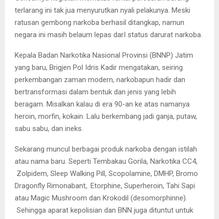
terlarang ini tak jua menyurutkan nyali pelakunya. Meski
ratusan gembong narkoba berhasil ditangkap, namun
negara ini masih belaum lepas darI status darurat narkoba.
Kepala Badan Narkotika Nasional Provinsi (BNNP) Jatim
yang baru, Brigjen Pol Idris Kadir mengatakan, seiring
perkembangan zaman modern, narkobapun hadir dan
bertransformasi dalam bentuk dan jenis yang lebih
beragam. Misalkan kalau di era 90-an ke atas namanya
heroin, morfin, kokain. Lalu berkembang jadi ganja, putaw,
sabu sabu, dan ineks.
Sekarang muncul berbagai produk narkoba dengan istilah
atau nama baru. Seperti Tembakau Gorila, Narkotika CC4,
Zolpidem, Sleep Walking Pill, Scopolamine, DMHP, Bromo
Dragonfly Rimonabant,. Etorphine, Superheroin, Tahi Sapi
atau Magic Mushroom dan Krokodil (desomorphinne).
Sehingga aparat kepolisian dan BNN juga dituntut untuk