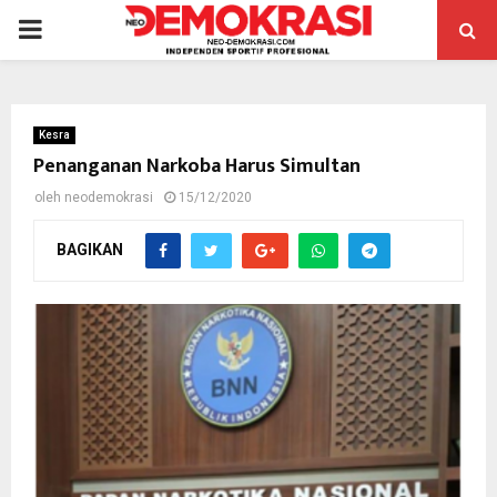
PRIMARY
MENU
Kesra
Penanganan Narkoba Harus Simultan
oleh
neodemokrasi
15/12/2020
BAGIKAN