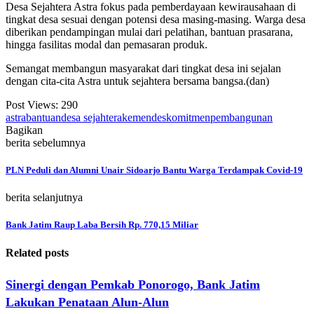
Desa Sejahtera Astra fokus pada pemberdayaan kewirausahaan di
tingkat desa sesuai dengan potensi desa masing-masing. Warga desa
diberikan pendampingan mulai dari pelatihan, bantuan prasarana,
hingga fasilitas modal dan pemasaran produk.
Semangat membangun masyarakat dari tingkat desa ini sejalan
dengan cita-cita Astra untuk sejahtera bersama bangsa.(dan)
Post Views:
290
astra
bantuan
desa sejahtera
kemendes
komitmen
pembangunan
Bagikan
berita sebelumnya
PLN Peduli dan Alumni Unair Sidoarjo Bantu Warga Terdampak Covid-19
berita selanjutnya
Bank Jatim Raup Laba Bersih Rp. 770,15 Miliar
Related posts
Sinergi dengan Pemkab Ponorogo, Bank Jatim
Lakukan Penataan Alun-Alun