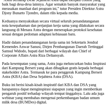
baik bagi desa-desa lainnya. Agar semakin banyak masyarakat yang
merasakan manfaat dari program ini,” tutur Presiden Direktur Astra
Djony Bunarto Tjondro, dalam rilis kepada media.
Keduanya menyaksikan secara virtual seluruh penandatanganan
nota kesepahaman dan perjanjian kerja sama yang dilakukan secara
langsung di Menara Astra dengan menerapkan protokol kesehatan
sesuai dengan pedoman adaptasi kebiasaan baru.
Hadir dalam penandatanganan kerja sama ini Sekretaris Jendral
Kemendes Anwar Sanusi, Dirjen Pembangunan Daerah Tertinggal
Samsul Widodo, bupati dari berbagai wilayah dan Chief of
Corporate Affairs Astra Riza Deliansyah.
Pada kesempatan yang sama, Astra juga meluncurkan buku Inspirasi
dari Kampung Berseri yang akan dibagikan gratis kepada berbagai
stakeholder Astra. Termasuk ke para penggerak Kampung Berseri
Astra (KBA) dan Desa Sejahtera Astra (DSA).
Buku ini berisi kisah-kisah inspiratif dari KBA dan DSA yang
harapannya dapat menginspirasi siapapun yang ingin memberikan
pengaruh positif terhadap wilayah tempat tinggalnya. Lalu ada juga
webinar yang membahas mengenai perkembangan badan umum
milik desa (BUMDes) digital.