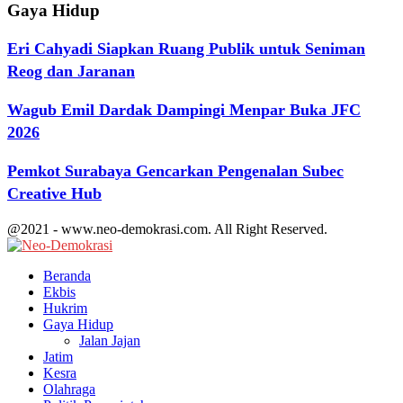
Gaya Hidup
Eri Cahyadi Siapkan Ruang Publik untuk Seniman
Reog dan Jaranan
Wagub Emil Dardak Dampingi Menpar Buka JFC
2026
Pemkot Surabaya Gencarkan Pengenalan Subec
Creative Hub
@2021 - www.neo-demokrasi.com. All Right Reserved.
Facebook
Twitter
Youtube
Beranda
Ekbis
Hukrim
Gaya Hidup
Jalan Jajan
Jatim
Kesra
Olahraga