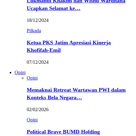
Lukmanul Khakim dan Wisnu Wardhana
Ucapkan Selamat ke…
18/12/2024
Pilkada
Ketua PKS Jatim Apresiasi Kinerja
Khofifah-Emil
07/12/2024
Opini
Opini
Memaknai Retreat Wartawan PWI dalam
Konteks Bela Negara…
02/02/2026
Opini
Political Brave BUMD Holding