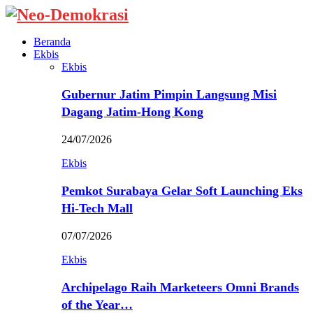
Beranda
Ekbis
Ekbis
Gubernur Jatim Pimpin Langsung Misi
Dagang Jatim-Hong Kong
24/07/2026
Ekbis
Pemkot Surabaya Gelar Soft Launching Eks
Hi-Tech Mall
07/07/2026
Ekbis
Archipelago Raih Marketeers Omni Brands
of the Year…