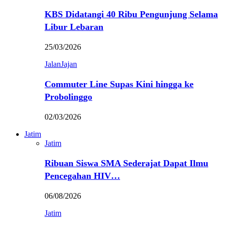
KBS Didatangi 40 Ribu Pengunjung Selama
Libur Lebaran
25/03/2026
JalanJajan
Commuter Line Supas Kini hingga ke
Probolinggo
02/03/2026
Jatim
Jatim
Ribuan Siswa SMA Sederajat Dapat Ilmu
Pencegahan HIV…
06/08/2026
Jatim