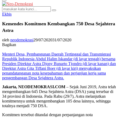
Primary
Menu
Search
Search
for:
Ekbis
Kemendes Komitmen Kembangkan 750 Desa Sejahtera
Astra
oleh
neodemokrasi
29/07/2020
31/07/2020
Bagikan
Menteri Desa, Pembangunan Daerah Tertinggal dan Transmigrasi
Republik Indonesia Abdul Halim Iskandar (di layar tengah) bersama
Presiden Direktur Astra Djony Bunarto Tjondro (di layar kanan) dan
Direktur Astra Gita Tiffani Boer (di layar kiri) menyaksikan
penandatanganan nota kesepahaman dan perjanjian kerja sama
pengembangan Desa Sejahtera Astra.
Jakarta, NEODEMOKRASI.COM
– Sejak Juni 2019, Astra telah
mengembangkan 645 Desa Sejahtera Astra (DSA) yang tersebar di
34 provinsi di Indonesia. Pada Rabu (29/7), Astra melanjutkan
komitmennya untuk mengembangkan 105 desa lainnya, sehingga
totalnya menjadi 750 DSA.
Komitmen tersebut ditandai dengan perpanjangan nota