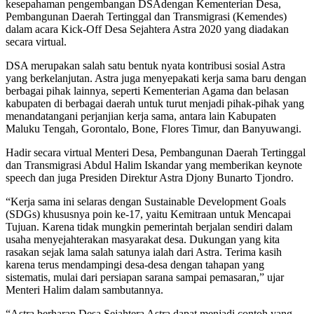
kesepahaman pengembangan DSAdengan Kementerian Desa,
Pembangunan Daerah Tertinggal dan Transmigrasi (Kemendes)
dalam acara Kick-Off Desa Sejahtera Astra 2020 yang diadakan
secara virtual.
DSA merupakan salah satu bentuk nyata kontribusi sosial Astra
yang berkelanjutan. Astra juga menyepakati kerja sama baru dengan
berbagai pihak lainnya, seperti Kementerian Agama dan belasan
kabupaten di berbagai daerah untuk turut menjadi pihak-pihak yang
menandatangani perjanjian kerja sama, antara lain Kabupaten
Maluku Tengah, Gorontalo, Bone, Flores Timur, dan Banyuwangi.
Hadir secara virtual Menteri Desa, Pembangunan Daerah Tertinggal
dan Transmigrasi Abdul Halim Iskandar yang memberikan keynote
speech dan juga Presiden Direktur Astra Djony Bunarto Tjondro.
“Kerja sama ini selaras dengan Sustainable Development Goals
(SDGs) khususnya poin ke-17, yaitu Kemitraan untuk Mencapai
Tujuan. Karena tidak mungkin pemerintah berjalan sendiri dalam
usaha menyejahterakan masyarakat desa. Dukungan yang kita
rasakan sejak lama salah satunya ialah dari Astra. Terima kasih
karena terus mendampingi desa-desa dengan tahapan yang
sistematis, mulai dari persiapan sarana sampai pemasaran,” ujar
Menteri Halim dalam sambutannya.
“Astra berharap Desa Sejahtera Astra dapat menjadi contoh yang