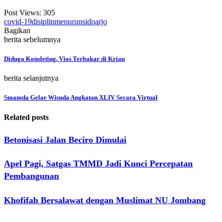
Post Views:
305
covid-19
disiplin
menurun
sidoarjo
Bagikan
berita sebelumnya
Diduga Konsleting, Vios Terbakar di Krian
berita selanjutnya
Smamda Gelar Wisuda Angkatan XLIV Secara Virtual
Related posts
Betonisasi Jalan Beciro Dimulai
Apel Pagi, Satgas TMMD Jadi Kunci Percepatan
Pembangunan
Khofifah Bersalawat dengan Muslimat NU Jombang