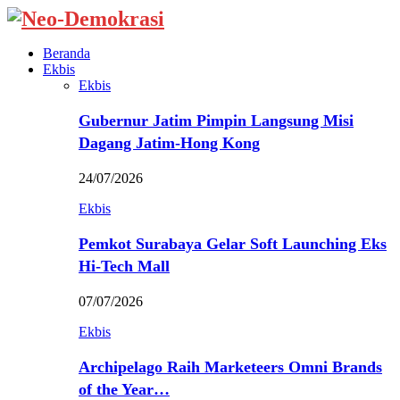
Beranda
Ekbis
Ekbis
Gubernur Jatim Pimpin Langsung Misi
Dagang Jatim-Hong Kong
24/07/2026
Ekbis
Pemkot Surabaya Gelar Soft Launching Eks
Hi-Tech Mall
07/07/2026
Ekbis
Archipelago Raih Marketeers Omni Brands
of the Year…