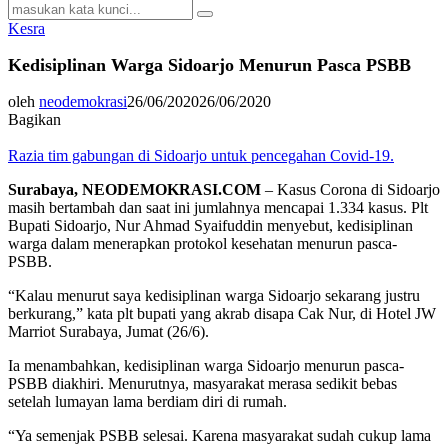
Search
Search
for:
Kesra
Kedisiplinan Warga Sidoarjo Menurun Pasca PSBB
oleh
neodemokrasi
26/06/2020
26/06/2020
Bagikan
Razia tim gabungan di Sidoarjo untuk pencegahan Covid-19.
Surabaya, NEODEMOKRASI.COM
– Kasus Corona di Sidoarjo
masih bertambah dan saat ini jumlahnya mencapai 1.334 kasus. Plt
Bupati Sidoarjo, Nur Ahmad Syaifuddin menyebut, kedisiplinan
warga dalam menerapkan protokol kesehatan menurun pasca-
PSBB.
“Kalau menurut saya kedisiplinan warga Sidoarjo sekarang justru
berkurang,” kata plt bupati yang akrab disapa Cak Nur, di Hotel JW
Marriot Surabaya, Jumat (26/6).
Ia menambahkan, kedisiplinan warga Sidoarjo menurun pasca-
PSBB diakhiri. Menurutnya, masyarakat merasa sedikit bebas
setelah lumayan lama berdiam diri di rumah.
“Ya semenjak PSBB selesai. Karena masyarakat sudah cukup lama