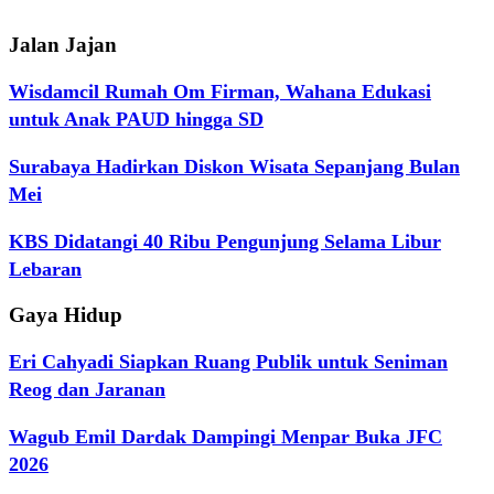
Jalan Jajan
Wisdamcil Rumah Om Firman, Wahana Edukasi
untuk Anak PAUD hingga SD
Surabaya Hadirkan Diskon Wisata Sepanjang Bulan
Mei
KBS Didatangi 40 Ribu Pengunjung Selama Libur
Lebaran
Gaya Hidup
Eri Cahyadi Siapkan Ruang Publik untuk Seniman
Reog dan Jaranan
Wagub Emil Dardak Dampingi Menpar Buka JFC
2026