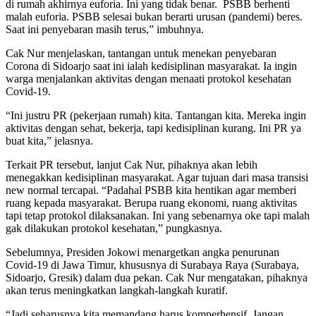
di rumah akhirnya euforia. Ini yang tidak benar. PSBB berhenti
malah euforia. PSBB selesai bukan berarti urusan (pandemi) beres.
Saat ini penyebaran masih terus,” imbuhnya.
Cak Nur menjelaskan, tantangan untuk menekan penyebaran
Corona di Sidoarjo saat ini ialah kedisiplinan masyarakat. Ia ingin
warga menjalankan aktivitas dengan menaati protokol kesehatan
Covid-19.
“Ini justru PR (pekerjaan rumah) kita. Tantangan kita. Mereka ingin
aktivitas dengan sehat, bekerja, tapi kedisiplinan kurang. Ini PR ya
buat kita,” jelasnya.
Terkait PR tersebut, lanjut Cak Nur, pihaknya akan lebih
menegakkan kedisiplinan masyarakat. Agar tujuan dari masa transisi
new normal tercapai. “Padahal PSBB kita hentikan agar memberi
ruang kepada masyarakat. Berupa ruang ekonomi, ruang aktivitas
tapi tetap protokol dilaksanakan. Ini yang sebenarnya oke tapi malah
gak dilakukan protokol kesehatan,” pungkasnya.
Sebelumnya, Presiden Jokowi menargetkan angka penurunan
Covid-19 di Jawa Timur, khususnya di Surabaya Raya (Surabaya,
Sidoarjo, Gresik) dalam dua pekan. Cak Nur mengatakan, pihaknya
akan terus meningkatkan langkah-langkah kuratif.
“Jadi seharusnya kita memandang harus komperhensif. Jangan