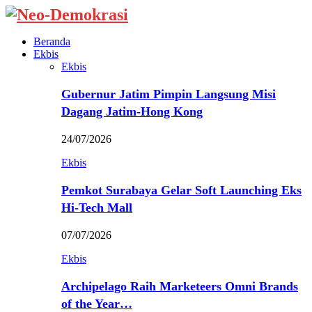
Beranda
Ekbis
Ekbis
Gubernur Jatim Pimpin Langsung Misi
Dagang Jatim-Hong Kong
24/07/2026
Ekbis
Pemkot Surabaya Gelar Soft Launching Eks
Hi-Tech Mall
07/07/2026
Ekbis
Archipelago Raih Marketeers Omni Brands
of the Year…