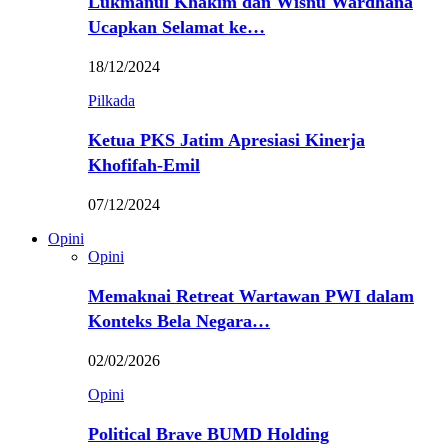
Lukmanul Khakim dan Wisnu Wardhana
Ucapkan Selamat ke…
18/12/2024
Pilkada
Ketua PKS Jatim Apresiasi Kinerja
Khofifah-Emil
07/12/2024
Opini
Opini
Memaknai Retreat Wartawan PWI dalam
Konteks Bela Negara…
02/02/2026
Opini
Political Brave BUMD Holding