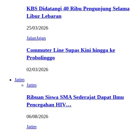
KBS Didatangi 40 Ribu Pengunjung Selama
Libur Lebaran
25/03/2026
JalanJajan
Commuter Line Supas Kini hingga ke
Probolinggo
02/03/2026
Jatim
Jatim
Ribuan Siswa SMA Sederajat Dapat Ilmu
Pencegahan HIV…
06/08/2026
Jatim