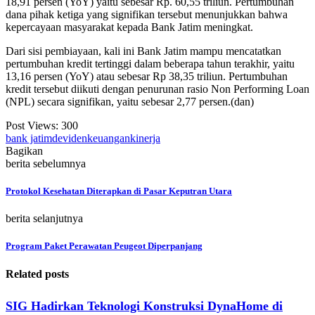
18,91 persen (YoY) yaitu sebesar Rp. 60,55 triliun. Pertumbuhan
dana pihak ketiga yang signifikan tersebut menunjukkan bahwa
kepercayaan masyarakat kepada Bank Jatim meningkat.
Dari sisi pembiayaan, kali ini Bank Jatim mampu mencatatkan
pertumbuhan kredit tertinggi dalam beberapa tahun terakhir, yaitu
13,16 persen (YoY) atau sebesar Rp 38,35 triliun. Pertumbuhan
kredit tersebut diikuti dengan penurunan rasio Non Performing Loan
(NPL) secara signifikan, yaitu sebesar 2,77 persen.(dan)
Post Views:
300
bank jatim
deviden
keuangan
kinerja
Bagikan
berita sebelumnya
Protokol Kesehatan Diterapkan di Pasar Keputran Utara
berita selanjutnya
Program Paket Perawatan Peugeot Diperpanjang
Related posts
SIG Hadirkan Teknologi Konstruksi DynaHome di