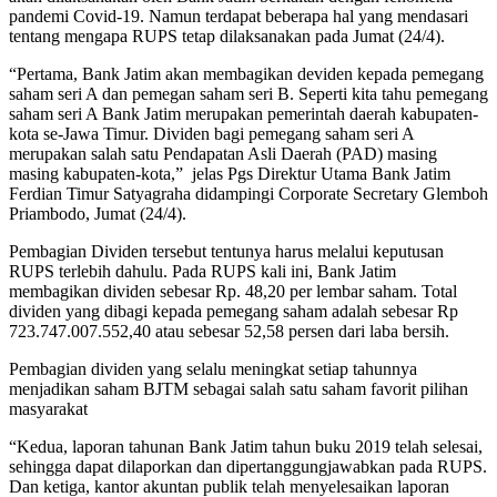
pandemi Covid-19. Namun terdapat beberapa hal yang mendasari
tentang mengapa RUPS tetap dilaksanakan pada Jumat (24/4).
“Pertama, Bank Jatim akan membagikan deviden kepada pemegang
saham seri A dan pemegan saham seri B. Seperti kita tahu pemegang
saham seri A Bank Jatim merupakan pemerintah daerah kabupaten-
kota se-Jawa Timur. Dividen bagi pemegang saham seri A
merupakan salah satu Pendapatan Asli Daerah (PAD) masing
masing kabupaten-kota,” jelas Pgs Direktur Utama Bank Jatim
Ferdian Timur Satyagraha didampingi Corporate Secretary Glemboh
Priambodo, Jumat (24/4).
Pembagian Dividen tersebut tentunya harus melalui keputusan
RUPS terlebih dahulu. Pada RUPS kali ini, Bank Jatim
membagikan dividen sebesar Rp. 48,20 per lembar saham. Total
dividen yang dibagi kepada pemegang saham adalah sebesar Rp
723.747.007.552,40 atau sebesar 52,58 persen dari laba bersih.
Pembagian dividen yang selalu meningkat setiap tahunnya
menjadikan saham BJTM sebagai salah satu saham favorit pilihan
masyarakat
“Kedua, laporan tahunan Bank Jatim tahun buku 2019 telah selesai,
sehingga dapat dilaporkan dan dipertanggungjawabkan pada RUPS.
Dan ketiga, kantor akuntan publik telah menyelesaikan laporan