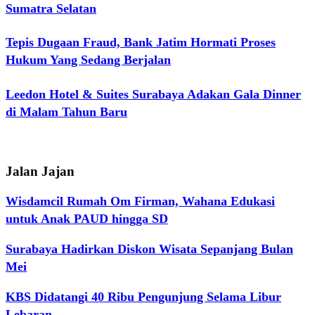
Sumatra Selatan
Tepis Dugaan Fraud, Bank Jatim Hormati Proses
Hukum Yang Sedang Berjalan
Leedon Hotel & Suites Surabaya Adakan Gala Dinner
di Malam Tahun Baru
Jalan Jajan
Wisdamcil Rumah Om Firman, Wahana Edukasi
untuk Anak PAUD hingga SD
Surabaya Hadirkan Diskon Wisata Sepanjang Bulan
Mei
KBS Didatangi 40 Ribu Pengunjung Selama Libur
Lebaran