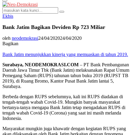
Primary
Menu
Search
Search
for:
Ekbis
Bank Jatim Bagikan Deviden Rp 723 Miliar
oleh
neodemokrasi
24/04/2020
24/04/2020
Bagikan
Bank Jatim menunjukkan kinerja yang memuaskan di tahun 2019.
Surabaya, NEODEMOKRASI.COM
– PT Bank Pembangunan
Daerah Jawa Timur Tbk (Bank Jatim) melaksanakan Rapat Umum
Pemegang Saham (RUPS) tahunan tahun buku 2019 (RUPST TB
2019), di Ruang Bromo, Kantor Pusat Bank Jatim lantai 5,
Surabaya.
Berbeda dengan RUPS sebelumnya, kali ini RUPS diadakan di
tengah-tengah wabah Covid-19. Mungkin banyak masyarakat
bertanya-tanya mengapa Bank Jatim tetap mengadakan RUPS di
tengah wabah Covid-19 (Corona) yang saat ini masih melanda
Indonesia.
Masyarakat mungkin juga khawatir dengan kegiatan RUPS yang
akan dilaksanakan oleh Bank Jatim berkaitan dengan fenomena