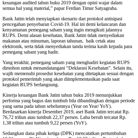
keuangan audited tahun buku 2019 dengan opini wajar dalam
semua hal yang material,” papar Ferdian Timur Satyagraha.
Bank Jatim telah menyiapkan skenario dan protokol antisipasi
pencegahan penyebaran Covid-19. Hal ini demi kelancaran dan
kenyamanan pemegang saham yang ingin mengikuti jalannya
RUPS. Demi alasan kesehatan, Bank Jatim tidak menyediakan
makanan atau minuman, laporan tahunan, baik cetak atau
elektronik, serta tidak menyediakan tanda terima kasih kepada para
pemegang saham yang hadir.
Yang terakhir, pemegang saham yang menghadiri kegiatan RUPS
dimohon untuk menandatangani “Deklarasi Kesehatan”. Selain itu,
wajib memenuhi prosedur kesehatan yang ditetapkan sesuai dengan
protokol pemerintah yang akan diimplementasikan pada saat
kegiatan RUPS berlangsung.
Kinerja keuangan Bank Jatim tahun buku 2019 menunjukkan
performa yang bagus dan tumbuh bila dibandingkan dengan periode
yang sama pada tahun sebelumnya (Year on Year/ YoY).
Berdasarkan kinerja Desember 2019, aset Bank Jatim tercatat Rp.
76,72 triliun atau tumbuh 22,37 persen. Laba bersih tercatat Rp.
1,38 triliun atau tumbuh 9,22 persen (YoY).
Sedangkan dana pihak ketiga (DPK) mencatatkan pertumbuhan