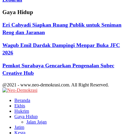
Gaya Hidup
Eri Cahyadi Siapkan Ruang Publik untuk Seniman
Reog dan Jaranan
Wagub Emil Dardak Dampingi Menpar Buka JFC
2026
Pemkot Surabaya Gencarkan Pengenalan Subec
Creative Hub
@2021 - www.neo-demokrasi.com. All Right Reserved.
Facebook
Twitter
Youtube
Beranda
Ekbis
Hukrim
Gaya Hidup
Jalan Jajan
Jatim
Kesra