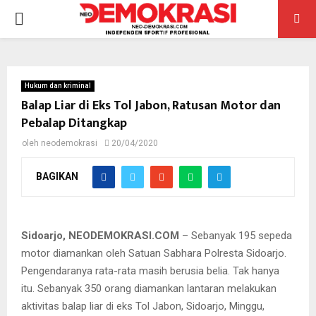
PRIMARY
MENU
Hukum dan kriminal
Balap Liar di Eks Tol Jabon, Ratusan Motor dan
Pebalap Ditangkap
oleh
neodemokrasi
20/04/2020
BAGIKAN
Motor yang diamankan lalu dibawa ke Mapolresta Sidoarjo.
Sidoarjo, NEODEMOKRASI.COM
– Sebanyak 195 sepeda
motor diamankan oleh Satuan Sabhara Polresta Sidoarjo.
Pengendaranya rata-rata masih berusia belia. Tak hanya
itu. Sebanyak 350 orang diamankan lantaran melakukan
aktivitas balap liar di eks Tol Jabon, Sidoarjo, Minggu,