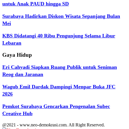
untuk Anak PAUD hingga SD
Surabaya Hadirkan Diskon Wisata Sepanjang Bulan
Mei
KBS Didatangi 40 Ribu Pengunjung Selama Libur
Lebaran
Gaya Hidup
Eri Cahyadi Siapkan Ruang Publik untuk Seniman
Reog dan Jaranan
Wagub Emil Dardak Dampingi Menpar Buka JFC
2026
Pemkot Surabaya Gencarkan Pengenalan Subec
Creative Hub
@2021 - www.neo-demokrasi.com. All Right Reserved.