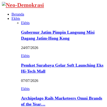
Beranda
Ekbis
Ekbis
Gubernur Jatim Pimpin Langsung Misi
Dagang Jatim-Hong Kong
24/07/2026
Ekbis
Pemkot Surabaya Gelar Soft Launching Eks
Hi-Tech Mall
07/07/2026
Ekbis
Archipelago Raih Marketeers Omni Brands
of the Year…