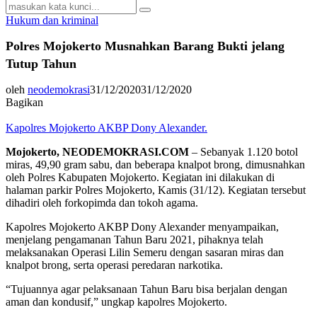
Search
Search
for:
Hukum dan kriminal
Polres Mojokerto Musnahkan Barang Bukti jelang
Tutup Tahun
oleh
neodemokrasi
31/12/2020
31/12/2020
Bagikan
Kapolres Mojokerto AKBP Dony Alexander.
Mojokerto, NEODEMOKRASI.COM
– Sebanyak 1.120 botol
miras, 49,90 gram sabu, dan beberapa knalpot brong, dimusnahkan
oleh Polres Kabupaten Mojokerto. Kegiatan ini dilakukan di
halaman parkir Polres Mojokerto, Kamis (31/12). Kegiatan tersebut
dihadiri oleh forkopimda dan tokoh agama.
Kapolres Mojokerto AKBP Dony Alexander menyampaikan,
menjelang pengamanan Tahun Baru 2021, pihaknya telah
melaksanakan Operasi Lilin Semeru dengan sasaran miras dan
knalpot brong, serta operasi peredaran narkotika.
“Tujuannya agar pelaksanaan Tahun Baru bisa berjalan dengan
aman dan kondusif,” ungkap kapolres Mojokerto.