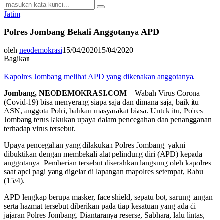
Search
Search
for:
Jatim
Polres Jombang Bekali Anggotanya APD
oleh
neodemokrasi
15/04/2020
15/04/2020
Bagikan
Kapolres Jombang melihat APD yang dikenakan anggotanya.
Jombang, NEODEMOKRASI.COM
– Wabah Virus Corona
(Covid-19) bisa menyerang siapa saja dan dimana saja, baik itu
ASN, anggota Polri, bahkan masyarakat biasa. Untuk itu, Polres
Jombang terus lakukan upaya dalam pencegahan dan penangganan
terhadap virus tersebut.
Upaya pencegahan yang dilakukan Polres Jombang, yakni
dibuktikan dengan membekali alat pelindung diri (APD) kepada
anggotanya. Pemberian tersebut diserahkan langsung oleh kapolres
saat apel pagi yang digelar di lapangan mapolres setempat, Rabu
(15/4).
APD lengkap berupa masker, face shield, sepatu bot, sarung tangan
serta hazmat tersebut diberikan pada tiap kesatuan yang ada di
jajaran Polres Jombang. Diantaranya reserse, Sabhara, lalu lintas,