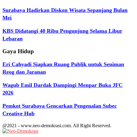
Surabaya Hadirkan Diskon Wisata Sepanjang Bulan
Mei
KBS Didatangi 40 Ribu Pengunjung Selama Libur
Lebaran
Gaya Hidup
Eri Cahyadi Siapkan Ruang Publik untuk Seniman
Reog dan Jaranan
Wagub Emil Dardak Dampingi Menpar Buka JFC
2026
Pemkot Surabaya Gencarkan Pengenalan Subec
Creative Hub
@2021 - www.neo-demokrasi.com. All Right Reserved.
Facebook
Twitter
Youtube