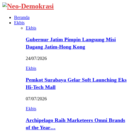
Beranda
Ekbis
Ekbis
Gubernur Jatim Pimpin Langsung Misi
Dagang Jatim-Hong Kong
24/07/2026
Ekbis
Pemkot Surabaya Gelar Soft Launching Eks
Hi-Tech Mall
07/07/2026
Ekbis
Archipelago Raih Marketeers Omni Brands
of the Year…