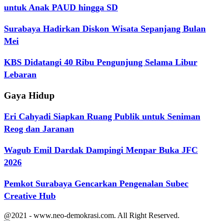
untuk Anak PAUD hingga SD
Surabaya Hadirkan Diskon Wisata Sepanjang Bulan
Mei
KBS Didatangi 40 Ribu Pengunjung Selama Libur
Lebaran
Gaya Hidup
Eri Cahyadi Siapkan Ruang Publik untuk Seniman
Reog dan Jaranan
Wagub Emil Dardak Dampingi Menpar Buka JFC
2026
Pemkot Surabaya Gencarkan Pengenalan Subec
Creative Hub
@2021 - www.neo-demokrasi.com. All Right Reserved.