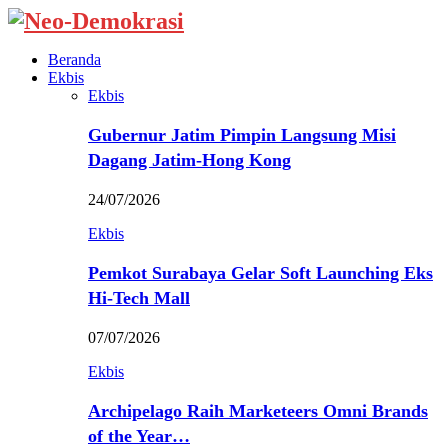
Beranda
Ekbis
Ekbis
Gubernur Jatim Pimpin Langsung Misi
Dagang Jatim-Hong Kong
24/07/2026
Ekbis
Pemkot Surabaya Gelar Soft Launching Eks
Hi-Tech Mall
07/07/2026
Ekbis
Archipelago Raih Marketeers Omni Brands
of the Year…