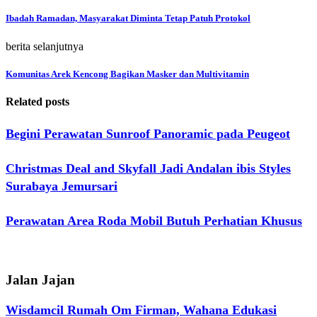
Ibadah Ramadan, Masyarakat Diminta Tetap Patuh Protokol
berita selanjutnya
Komunitas Arek Kencong Bagikan Masker dan Multivitamin
Related posts
Begini Perawatan Sunroof Panoramic pada Peugeot
Christmas Deal and Skyfall Jadi Andalan ibis Styles
Surabaya Jemursari
Perawatan Area Roda Mobil Butuh Perhatian Khusus
Jalan Jajan
Wisdamcil Rumah Om Firman, Wahana Edukasi