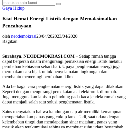
Search
Search
for:
Gaya Hidup
Kiat Hemat Energi Listrik dengan Memaksimalkan
Pencahayaan
oleh
neodemokrasi
23/04/2020
23/04/2020
Bagikan
Surabaya, NEODEMOKRASI.COM
– Setiap rumah tangga
dapat berperan dalam mengurangi pemakaian energi listrik melalui
perubahan kebiasaan sehari-hari. Upaya penghematan energi juga
merupakan cara bijak untuk penyelamatan lingkungan dan
membantu memerangi perubahan iklim.
Ada berbagai cara penghematan energi listrik yang dapat dilakukan.
Seperti dengan mengurangi pemakaian alat elektronik di rumah.
Juga menggunakan lapisan pelindung pada kaca jendela rumah yang
dapat menjadi salah satu solusi penghematan listrik.
Sains menyatakan bahwa kandungan uap air memiliki kemampuan
mempertahankan panas yang cukup lama. Jadi, saat udara dengan
kelembaban tinggi dan mendapatkan sinar matahari, panas yang
masuk akan terakumulasi sehingga membuat suhu udara bertambah