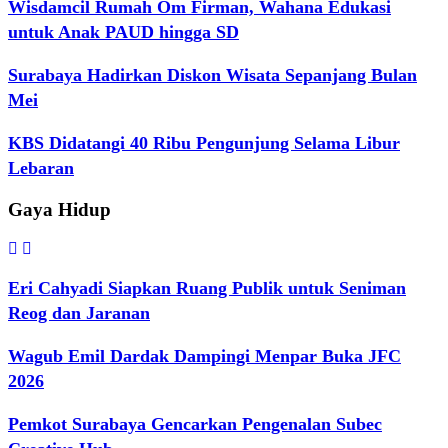
Wisdamcil Rumah Om Firman, Wahana Edukasi
untuk Anak PAUD hingga SD
Surabaya Hadirkan Diskon Wisata Sepanjang Bulan
Mei
KBS Didatangi 40 Ribu Pengunjung Selama Libur
Lebaran
Gaya Hidup
Eri Cahyadi Siapkan Ruang Publik untuk Seniman
Reog dan Jaranan
Wagub Emil Dardak Dampingi Menpar Buka JFC
2026
Pemkot Surabaya Gencarkan Pengenalan Subec