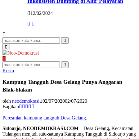
Inkonsisten Dumping di Alur Pelayaran
12/02/2024
Search
for:
Search
Primary
Menu
Search
for:
Search
Kesra
Kampung Tangguh Desa Gelang Punya Anggaran
Blak-blakan
oleh
neodemokrasi
02/07/2020
02/07/2020
Bagikan
Peresmian kampung tangguh Desa Gelang.
Sidoarjo, NEODEMOKRASI.COM
– Desa Gelang, Kecamatan
Tulangan menjadi satu-satunya Kampung Tangguh di Sidoarjo yang