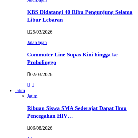
KBS Didatangi 40 Ribu Pengunjung Selama
Libur Lebaran
25/03/2026
JalanJajan
Commuter Line Supas Kini hingga ke
Probolinggo
02/03/2026
Jatim
Jatim
Ribuan Siswa SMA Sederajat Dapat Ilmu
Pencegahan HIV…
06/08/2026