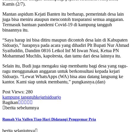
Kamis (2/7).
Mantan aspidum Kejati Banten itu berharap, pemerintah desa lain
juga bisa meniru ataupun mencontoh trasparansi semua anggaran.
Termasuk bantuan pandemi Covid-19 di kampung tangguh
binaannya itu.
“Saya harap ini bisa ditiru maupun dicontoh desa lain di Kabupaten
Sidoarjo,” harapnya pada acara yang dihadiri Plt Bupati Nur Ahmad
Syaifuddin, Dandim 0816 Letkol Inf M Iswan Nusi, Ketua PN
Mohammad Muchlis, kapolresta, dan tamu dari desa lainnya itu.
Selain itu, Budi juga mengaku siap membantu bagi desa yang ragu-
ragu menggunakan anggaran untuk berkonsultasi kepada kejari
Sidoarjo. “Lewat WhatsApps (WA) bisa atau datang langsung ke
kantor. Kami siap untuk membantu,” pungkasnya.(dan)
Post Views:
280
kampung tangguh
kejari
sidoarjo
Bagikan
berita sebelumnya
Rumah Via Vallen Tiap Hari Didatangi Penggemar Pria
berita selanjutnya