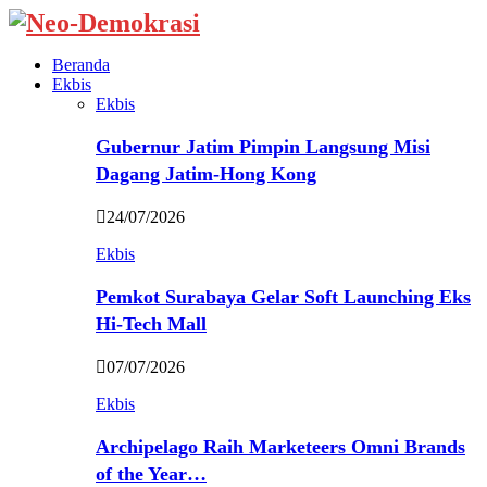
Beranda
Ekbis
Ekbis
Gubernur Jatim Pimpin Langsung Misi
Dagang Jatim-Hong Kong
24/07/2026
Ekbis
Pemkot Surabaya Gelar Soft Launching Eks
Hi-Tech Mall
07/07/2026
Ekbis
Archipelago Raih Marketeers Omni Brands
of the Year…