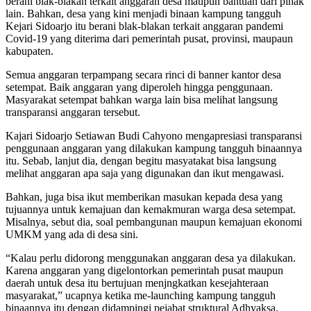
berani blak-blakan terkait anggaran desa maupun bantuan dari pihak
lain. Bahkan, desa yang kini menjadi binaan kampung tangguh
Kejari Sidoarjo itu berani blak-blakan terkait anggaran pandemi
Covid-19 yang diterima dari pemerintah pusat, provinsi, maupaun
kabupaten.
Semua anggaran terpampang secara rinci di banner kantor desa
setempat. Baik anggaran yang diperoleh hingga penggunaan.
Masyarakat setempat bahkan warga lain bisa melihat langsung
transparansi anggaran tersebut.
Kajari Sidoarjo Setiawan Budi Cahyono mengapresiasi transparansi
penggunaan anggaran yang dilakukan kampung tangguh binaannya
itu. Sebab, lanjut dia, dengan begitu masyatakat bisa langsung
melihat anggaran apa saja yang digunakan dan ikut mengawasi.
Bahkan, juga bisa ikut memberikan masukan kepada desa yang
tujuannya untuk kemajuan dan kemakmuran warga desa setempat.
Misalnya, sebut dia, soal pembangunan maupun kemajuan ekonomi
UMKM yang ada di desa sini.
“Kalau perlu didorong menggunakan anggaran desa ya dilakukan.
Karena anggaran yang digelontorkan pemerintah pusat maupun
daerah untuk desa itu bertujuan menjngkatkan kesejahteraan
masyarakat,” ucapnya ketika me-launching kampung tangguh
binaannya itu dengan didampingi pejabat struktural Adhyaksa,