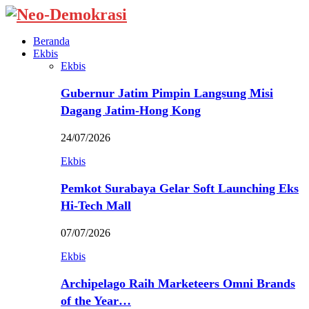
Beranda
Ekbis
Ekbis
Gubernur Jatim Pimpin Langsung Misi
Dagang Jatim-Hong Kong
24/07/2026
Ekbis
Pemkot Surabaya Gelar Soft Launching Eks
Hi-Tech Mall
07/07/2026
Ekbis
Archipelago Raih Marketeers Omni Brands
of the Year…