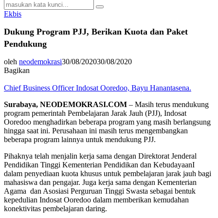
Search
Search
for:
Ekbis
Dukung Program PJJ, Berikan Kuota dan Paket
Pendukung
oleh
neodemokrasi
30/08/2020
30/08/2020
Bagikan
Chief Business Officer Indosat Ooredoo, Bayu Hanantasena.
Surabaya, NEODEMOKRASI.COM
– Masih terus mendukung
program pemerintah Pembelajaran Jarak Jauh (PJJ), Indosat
Ooredoo menghadirkan beberapa program yang masih berlangsung
hingga saat ini. Perusahaan ini masih terus mengembangkan
beberapa program lainnya untuk mendukung PJJ.
Pihaknya telah menjalin kerja sama dengan Direktorat Jenderal
Pendidikan Tinggi Kementerian Pendidikan dan KebudayaanI
dalam penyediaan kuota khusus untuk pembelajaran jarak jauh bagi
mahasiswa dan pengajar. Juga kerja sama dengan Kementerian
Agama dan Asosiasi Perguruan Tinggi Swasta sebagai bentuk
kepedulian Indosat Ooredoo dalam memberikan kemudahan
konektivitas pembelajaran daring.