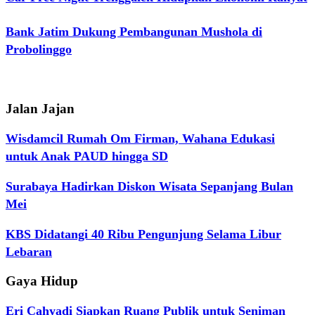
Bank Jatim Dukung Pembangunan Mushola di
Probolinggo
Jalan Jajan
Wisdamcil Rumah Om Firman, Wahana Edukasi
untuk Anak PAUD hingga SD
Surabaya Hadirkan Diskon Wisata Sepanjang Bulan
Mei
KBS Didatangi 40 Ribu Pengunjung Selama Libur
Lebaran
Gaya Hidup
Eri Cahyadi Siapkan Ruang Publik untuk Seniman