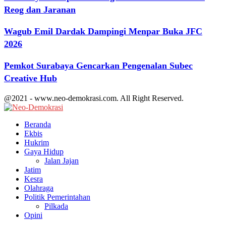
Reog dan Jaranan
Wagub Emil Dardak Dampingi Menpar Buka JFC
2026
Pemkot Surabaya Gencarkan Pengenalan Subec
Creative Hub
@2021 - www.neo-demokrasi.com. All Right Reserved.
Facebook
Twitter
Youtube
Beranda
Ekbis
Hukrim
Gaya Hidup
Jalan Jajan
Jatim
Kesra
Olahraga
Politik Pemerintahan
Pilkada
Opini