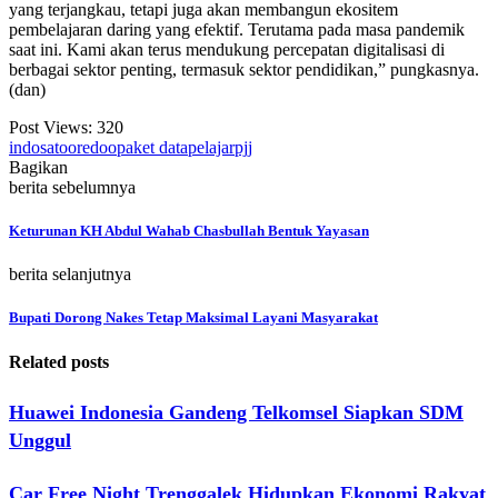
yang terjangkau, tetapi juga akan membangun ekositem
pembelajaran daring yang efektif. Terutama pada masa pandemik
saat ini. Kami akan terus mendukung percepatan digitalisasi di
berbagai sektor penting, termasuk sektor pendidikan,” pungkasnya.
(dan)
Post Views:
320
indosat
ooredoo
paket data
pelajar
pjj
Bagikan
berita sebelumnya
Keturunan KH Abdul Wahab Chasbullah Bentuk Yayasan
berita selanjutnya
Bupati Dorong Nakes Tetap Maksimal Layani Masyarakat
Related posts
Huawei Indonesia Gandeng Telkomsel Siapkan SDM
Unggul
Car Free Night Trenggalek Hidupkan Ekonomi Rakyat