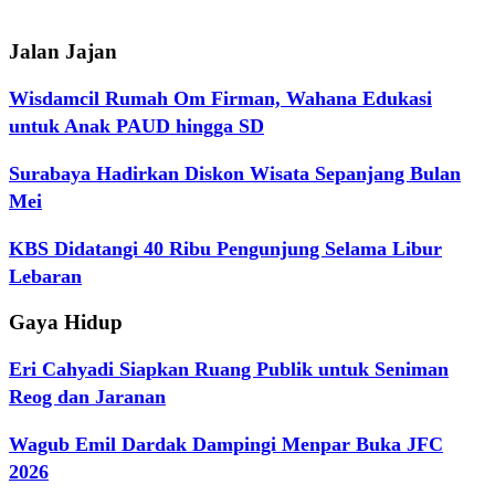
Jalan Jajan
Wisdamcil Rumah Om Firman, Wahana Edukasi
untuk Anak PAUD hingga SD
Surabaya Hadirkan Diskon Wisata Sepanjang Bulan
Mei
KBS Didatangi 40 Ribu Pengunjung Selama Libur
Lebaran
Gaya Hidup
Eri Cahyadi Siapkan Ruang Publik untuk Seniman
Reog dan Jaranan
Wagub Emil Dardak Dampingi Menpar Buka JFC
2026