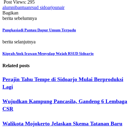
Post Views:
295
alumni
bantuan
rsud sidoarjo
unair
Bagikan
berita sebelumnya
Pungkasiadi Pantau Dapur Umum Terpadu
berita selanjutnya
Kiprah Atok Irawan Menyulap Wajah RSUD Sidoarjo
Related posts
Perajin Tahu Tempe di Sidoarjo Mulai Berproduksi
Lagi
Wujudkan Kampung Pancasila, Gandeng 6 Lembaga
CSR
Walikota Mojokerto Jelaskan Skema Tatanan Baru