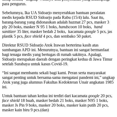
para pengurus.
Sebelumnya, Ika UA Sidoarjo menyerahkan bantuan peralatan
medis kepada RSUD Sidoarjo pada Rabu (15/4) lalu. Saat itu,
barang-barang yang didonasikan adalah hazmat 27 pcs, masker 3
ply 20 boks, masker N 95 1 boks,
handscoon
10 boks,
hand
sanitizer
35 liter, masker bedah 2 boks, kacamata
google
5 pcs, jas
plastik 5 pcs,
face shield
4 pcs, dan sembako 50 paket.
Direktur RSUD Sidoarjo Atok Irawan berterima kasih atas
sumbangan APD ini. Menurutnya, bantuan ini sangat bermanfaat
bagi tenaga medis yang bertugas di rumah sakitnya. Apalagi,
Sidoarjo merupakan daerah dengan peringkat kedua di Jawa Timur
setelah Surabaya untuk kasus Covid-19.
“Ini sangat membantu sekali bagi kami. Peran serta masyarakat
sangat penting untuk bersama-sama mengatasi pandemi ini,” ungkap
Atok yang juga alumnus Fakultas Kedokteran Unair angkatan 1985
ini.
Untuk bantuan tahan kedua ini terdiri dari kacamata
google
20 pcs,
face shield
18 buah, masker bedah 21 boks, masker N95 1 boks,
masker Js Pin 9 boks, masker 20 boks, masker kain putih 20 pcs,
masker kain biru 9 pcs.(dan)