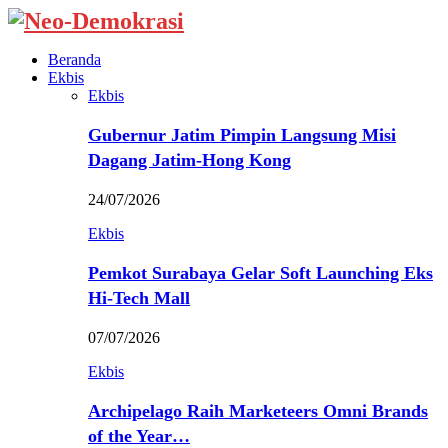
Beranda
Ekbis
Ekbis
Gubernur Jatim Pimpin Langsung Misi
Dagang Jatim-Hong Kong
24/07/2026
Ekbis
Pemkot Surabaya Gelar Soft Launching Eks
Hi-Tech Mall
07/07/2026
Ekbis
Archipelago Raih Marketeers Omni Brands
of the Year…