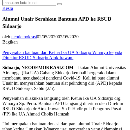
Search
Search
for:
Kesra
Alumni Unair Serahkan Bantuan APD ke RSUD
Sidoarjo
oleh
neodemokrasi
02/05/2020
02/05/2020
Bagikan
Penyerahan bantuan dari Ketua Ika UA Sidoarjo Winaryo kepada
Direktur RSUD Sidoarjo Atok Irawan.
Sidoarjo, NEODEMOKRASI.COM
– Ikatan Alumni Universitas
Airlangga (Ika UA) Cabang Sidoarjo kembali bergerak dalam
membantu menghadapi pandemi Covid-19. Kali ini para alumni
Unair ini menyerahkan bantuan alat pelindung diri (APD) kepada
RSUD Sidoarjo, Sabtu (2/5).
Penyerahan dilakukan langsung oleh Ketua Ika UA Sidoarjo drg
Winaryo Sp. Perio. Bantuan APD langsung diterima oleh Direktur
RSUD Sidoarjo dr Atok Irawan Sp.P. Hadir pula Pengurus Pusat
(PP) Ika UA Ahmad Cholis Hamzah.
“Ini merupakan bantuan donasi dari para alumni Unair Sidoarjo
tahap kedua,” ungkap Winaryo usai penyerahan yang didampingi