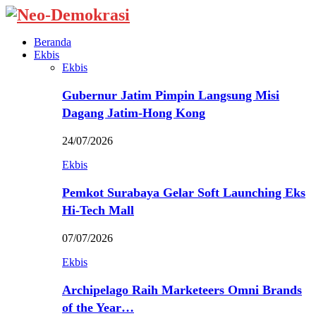
Beranda
Ekbis
Ekbis
Gubernur Jatim Pimpin Langsung Misi
Dagang Jatim-Hong Kong
24/07/2026
Ekbis
Pemkot Surabaya Gelar Soft Launching Eks
Hi-Tech Mall
07/07/2026
Ekbis
Archipelago Raih Marketeers Omni Brands
of the Year…