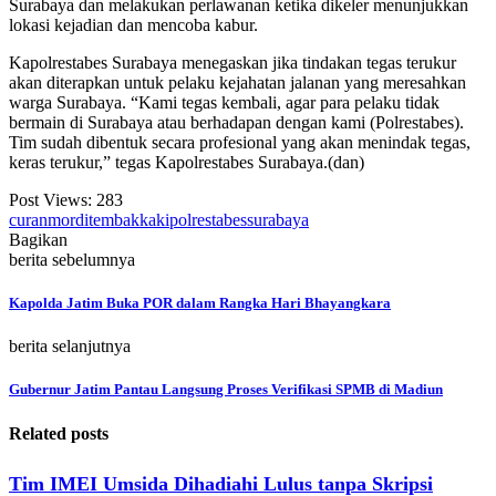
Surabaya dan melakukan perlawanan ketika dikeler menunjukkan
lokasi kejadian dan mencoba kabur.
Kapolrestabes Surabaya menegaskan jika tindakan tegas terukur
akan diterapkan untuk pelaku kejahatan jalanan yang meresahkan
warga Surabaya. “Kami tegas kembali, agar para pelaku tidak
bermain di Surabaya atau berhadapan dengan kami (Polrestabes).
Tim sudah dibentuk secara profesional yang akan menindak tegas,
keras terukur,” tegas Kapolrestabes Surabaya.(dan)
Post Views:
283
curanmor
ditembak
kaki
polrestabes
surabaya
Bagikan
berita sebelumnya
Kapolda Jatim Buka POR dalam Rangka Hari Bhayangkara
berita selanjutnya
Gubernur Jatim Pantau Langsung Proses Verifikasi SPMB di Madiun
Related posts
Tim IMEI Umsida Dihadiahi Lulus tanpa Skripsi