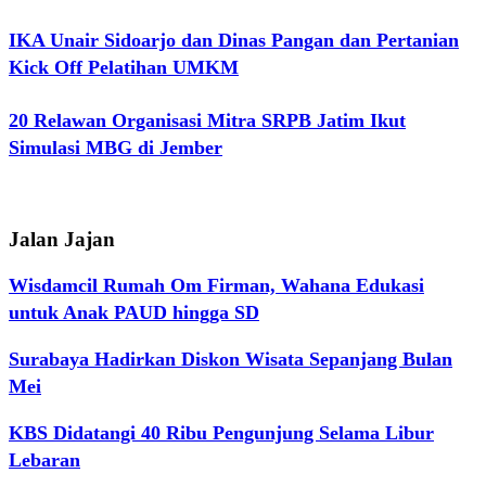
IKA Unair Sidoarjo dan Dinas Pangan dan Pertanian
Kick Off Pelatihan UMKM
20 Relawan Organisasi Mitra SRPB Jatim Ikut
Simulasi MBG di Jember
Jalan Jajan
Wisdamcil Rumah Om Firman, Wahana Edukasi
untuk Anak PAUD hingga SD
Surabaya Hadirkan Diskon Wisata Sepanjang Bulan
Mei
KBS Didatangi 40 Ribu Pengunjung Selama Libur
Lebaran