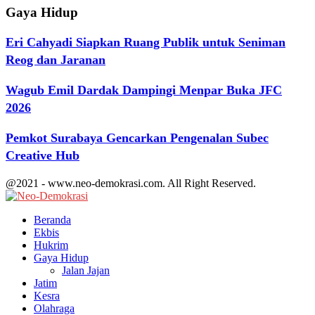
Gaya Hidup
Eri Cahyadi Siapkan Ruang Publik untuk Seniman
Reog dan Jaranan
Wagub Emil Dardak Dampingi Menpar Buka JFC
2026
Pemkot Surabaya Gencarkan Pengenalan Subec
Creative Hub
@2021 - www.neo-demokrasi.com. All Right Reserved.
Facebook
Twitter
Youtube
Beranda
Ekbis
Hukrim
Gaya Hidup
Jalan Jajan
Jatim
Kesra
Olahraga