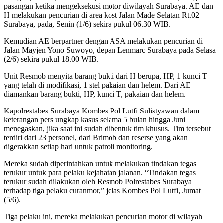
pasangan ketika mengeksekusi motor diwilayah Surabaya. AE dan
H melakukan pencurian di area kost Jalan Made Selatan Rt.02
Surabaya, pada, Senin (1/6) sekira pukul 06.30 WIB.
Kemudian AE berpartner dengan ASA melakukan pencurian di
Jalan Mayjen Yono Suwoyo, depan Lenmarc Surabaya pada Selasa
(2/6) sekira pukul 18.00 WIB.
Unit Resmob menyita barang bukti dari H berupa, HP, 1 kunci T
yang telah di modifikasi, 1 stel pakaian dan helem. Dari AE
diamankan barang bukti, HP, kunci T, pakaian dan helem.
Kapolrestabes Surabaya Kombes Pol Lutfi Sulistyawan dalam
keterangan pers ungkap kasus selama 5 bulan hingga Juni
menegaskan, jika saat ini sudah dibentuk tim khusus. Tim tersebut
terdiri dari 23 personel, dari Brimob dan reserse yang akan
digerakkan setiap hari untuk patroli monitoring.
Mereka sudah diperintahkan untuk melakukan tindakan tegas
terukur untuk para pelaku kejahatan jalanan. “Tindakan tegas
terukur sudah dilakukan oleh Resmob Polrestabes Surabaya
terhadap tiga pelaku curanmor,” jelas Kombes Pol Lutfi, Jumat
(5/6).
Tiga pelaku ini, mereka melakukan pencurian motor di wilayah