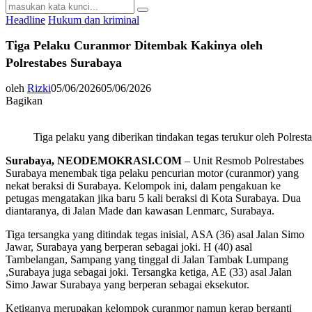
Search
Search
for:
Headline
Hukum dan kriminal
Tiga Pelaku Curanmor Ditembak Kakinya oleh
Polrestabes Surabaya
oleh
Rizki
05/06/2026
05/06/2026
Bagikan
Tiga pelaku yang diberikan tindakan tegas terukur oleh Polrest
Surabaya, NEODEMOKRASI.COM
– Unit Resmob Polrestabes
Surabaya menembak tiga pelaku pencurian motor (curanmor) yang
nekat beraksi di Surabaya. Kelompok ini, dalam pengakuan ke
petugas mengatakan jika baru 5 kali beraksi di Kota Surabaya. Dua
diantaranya, di Jalan Made dan kawasan Lenmarc, Surabaya.
Tiga tersangka yang ditindak tegas inisial, ASA (36) asal Jalan Simo
Jawar, Surabaya yang berperan sebagai joki. H (40) asal
Tambelangan, Sampang yang tinggal di Jalan Tambak Lumpang
,Surabaya juga sebagai joki. Tersangka ketiga, AE (33) asal Jalan
Simo Jawar Surabaya yang berperan sebagai eksekutor.
Ketiganya merupakan kelompok curanmor namun kerap berganti