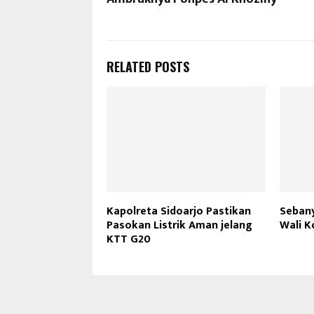
RELATED POSTS
Kapolreta Sidoarjo Pastikan
Seban
Pasokan Listrik Aman jelang
Wali K
KTT G20