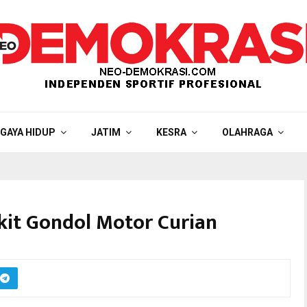
GAYA HIDUP
JATIM
KESRA
OLAHRAGA
kit Gondol Motor Curian
rkan Polsek Wonokromo saat jumpa pers.