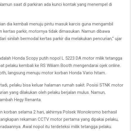
. Namun saat di parkiran ada kunci kontak yang menempel di
mudian dia kembali menuju pintu masuk karcis guna mengambil
n kertas parkir, motornya tidak dimasukan. Namun dibawa
ari sinilah bermodal kertas parkir dia melakukan pencurian,” ujar
adalah Honda Scopy putih nopol L 5223 DA motor milik tetangga
t pelaku kembali ke RS Wiliam Booth mengendarai ojek online.
oth, langsung menuju motor korban Honda Vario hitam.
tadi, pelaku bisa keluar halaman rumah sakit. Posisi STNK motor
rian yang dilakukan oleh pelaku berjalan mulus. Namun,
 tambah Hegy Renanta.
an korban selama 2 hari, akhirnya Polsek Wonokromo berhasil
 tangkapan rekaman CCTV motor pertama yang dipakai pelaku,
adaannya. Awal nopol itu terdeteksi milik tetangga pelaku.