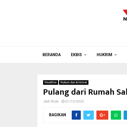
BERANDA
EKBIS
HUKRIM
Headline
Hukum dan kriminal
Pulang dari Rumah Sa
oleh
Rizki
01/10/2025
BAGIKAN
Pelaku pencurian motor dihadi