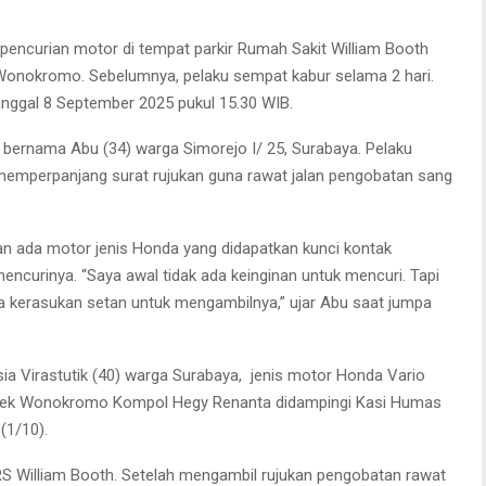
pencurian motor di tempat parkir Rumah Sakit William Booth
 Wonokromo. Sebelumnya, pelaku sempat kabur selama 2 hari.
tanggal 8 September 2025 pukul 15.30 WIB.
i bernama Abu (34) warga Simorejo I/ 25, Surabaya. Pelaku
 memperpanjang surat rujukan guna rawat jalan pengobatan sang
 ada motor jenis Honda yang didapatkan kunci kontak
encurinya. “Saya awal tidak ada keinginan untuk mencuri. Tapi
a kerasukan setan untuk mengambilnya,” ujar Abu saat jumpa
ia Virastutik (40) warga Surabaya, jenis motor Honda Vario
olsek Wonokromo Kompol Hegy Renanta didampingi Kasi Humas
(1/10).
RS William Booth. Setelah mengambil rujukan pengobatan rawat