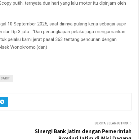
opy putih, ternyata dua hari yang lalu motor itu dipinjam oleh
al 10 September 2025, saat dirinya pulang kerja sebagai supir
senilai Rp 3 juta. “Dari penangkapan pelaku juga mengamankan
tuk pelaku kami jerat pasal 363 tentang pencurian dengan
polsek Wonokromo.(dan)
 SAKIT
BERITA SELANJUTNYA
Sinergi Bank Jatim dengan Pemerintah
Provinsi Jatim di Misi Dagang