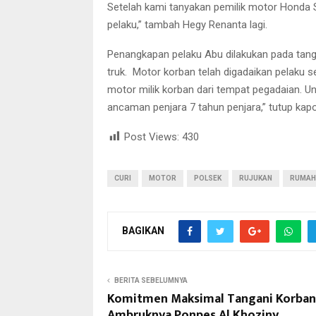
Setelah kami tanyakan pemilik motor Honda Sc
pelaku,” tambah Hegy Renanta lagi.
Penangkapan pelaku Abu dilakukan pada tangg
truk. Motor korban telah digadaikan pelaku 
motor milik korban dari tempat pegadaian. Un
ancaman penjara 7 tahun penjara,” tutup ka
Post Views:
430
CURI
MOTOR
POLSEK
RUJUKAN
RUMAH
BAGIKAN
BERITA SEBELUMNYA
Komitmen Maksimal Tangani Korban
Ambruknya Ponpes Al Khoziny