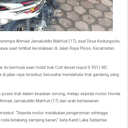
rban yang diamankan usai kecelakaan.
enimpa Ahmad Jamaluddin Mahfud (17), asal Desa Kedungsolo,
awa saat terlibat kecelakaan di Jalan Raya Ploso, Kecamatan
itu bermula saat mobil truk Colt diesel nopol S 9511 NC
ya di jalan raya tersebut, berusaha mendahului truk gandeng yang
n posisi truk dalam keadaan serong, melaju sepeda motor Honda
Ahmad Jamaluddin Mahfud (17) dari arah berlawanan.
uk tersebut. “Sepeda motor melakukan pengereman sehingga
as roda belakang samping kanan,” kata Kanit Laka Satlantas