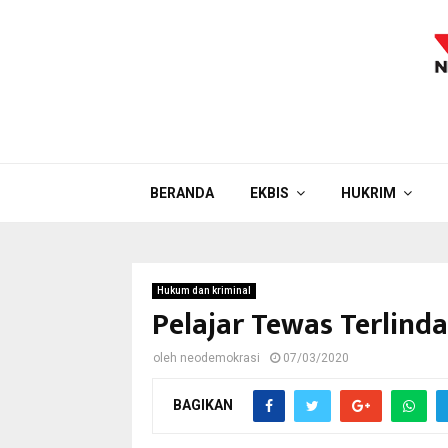
BERANDA
EKBIS
HUKRIM
Hukum dan kriminal
Pelajar Tewas Terlind
oleh
neodemokrasi
07/03/2020
BAGIKAN