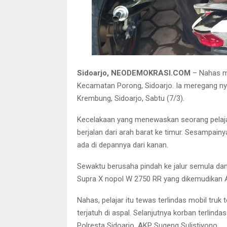
Motor milik ko
Sidoarjo, NEODEMOKRASI.COM
– Nahas m
Kecamatan Porong, Sidoarjo. Ia meregang ny
Krembung, Sidoarjo, Sabtu (7/3).
Kecelakaan yang menewaskan seorang pelajar 
berjalan dari arah barat ke timur. Sesampain
ada di depannya dari kanan.
Sewaktu berusaha pindah ke jalur semula da
Supra X nopol W 2750 RR yang dikemudikan 
Nahas, pelajar itu tewas terlindas mobil tr
terjatuh di aspal. Selanjutnya korban terlind
Polresta Sidoarjo, AKP Sugeng Sulistiyono.