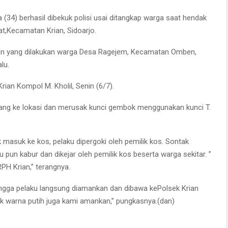
 (34) berhasil dibekuk polisi usai ditangkap warga saat hendak
t,Kecamatan Krian, Sidoarjo.
an yang dilakukan warga Desa Ragejem, Kecamatan Omben,
lu.
rian Kompol M. Kholil, Senin (6/7).
datang ke lokasi dan merusak kunci gembok menggunakan kunci T.
asuk ke kos, pelaku dipergoki oleh pemilik kos. Sontak
 pun kabur dan dikejar oleh pemilik kos beserta warga sekitar. ”
PH Krian,” terangnya.
hingga pelaku langsung diamankan dan dibawa kePolsek Krian
k warna putih juga kami amankan,” pungkasnya.(dan)