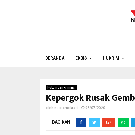
BERANDA
EKBIS
HUKRIM
Hukum dan kriminal
Kepergok Rusak Gembo
oleh
neodemokrasi
06/07/2020
BAGIKAN