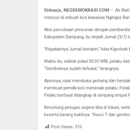
Sidoarjo, NEODEMOKRASI.COM
– Ali Wafa
mencuri di sebuah kos kawasan Ngingas Bara
Aksi percobaan pencurian dengan pemberat
Kabupaten Sampang, itu terjadi Jumat (3/7) la
“Kejadiannya Jumat kemarin,” kata Kapolsek K
Waktu itu, sekitar pukul 00.05 WIB, pelaku 
“Gemboknya sudah terbuka,” terangnya.
Apesnya, saat membuka gerbang dan hendak m
membuat pemilik kos meneriaki pelaku. Pelaku
Pelaku berhasil ditangkap di simpang empat R
Beruntung petugas segera tiba di lokasi, se
beserta barang buktinya. “Kunci T dan gembo
Post Views:
310