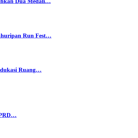
bahkan Dua Medali…
Kahuripan Run Fest…
 Edukasi Ruang…
 DPRD…