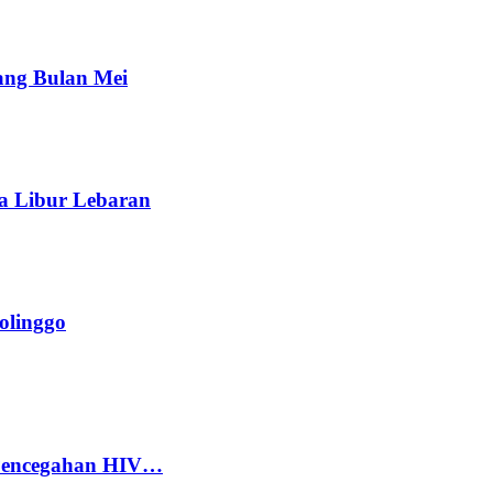
ang Bulan Mei
a Libur Lebaran
olinggo
 Pencegahan HIV…