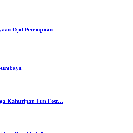
yaan Ojol Perempuan
 Surabaya
gga-Kahuripan Fun Fest…