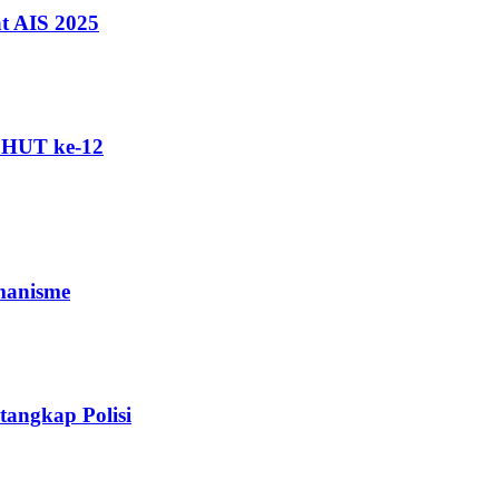
t AIS 2025
i HUT ke-12
manisme
angkap Polisi