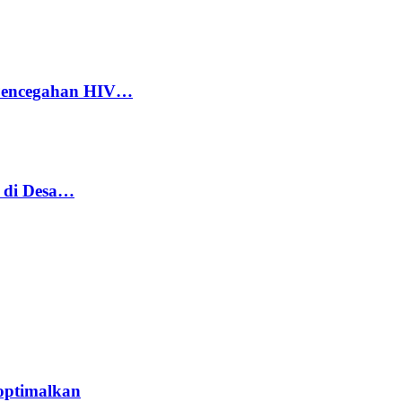
 Pencegahan HIV…
h di Desa…
optimalkan