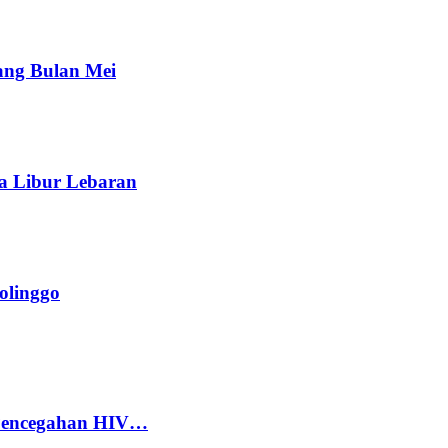
ang Bulan Mei
a Libur Lebaran
olinggo
 Pencegahan HIV…