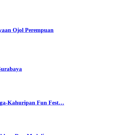
yaan Ojol Perempuan
 Surabaya
gga-Kahuripan Fun Fest…