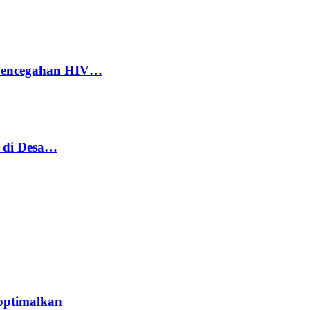
 Pencegahan HIV…
h di Desa…
optimalkan