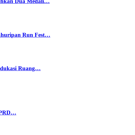
bahkan Dua Medali…
Kahuripan Run Fest…
 Edukasi Ruang…
 DPRD…