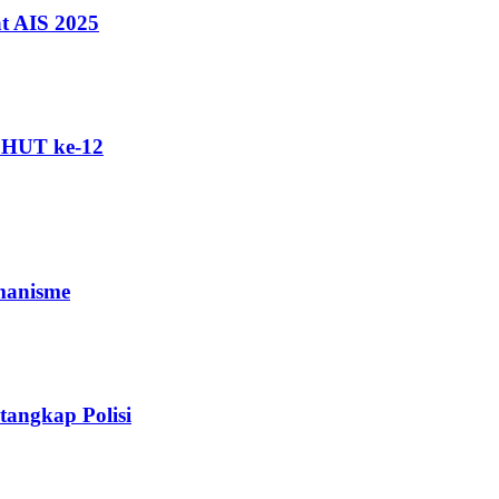
t AIS 2025
i HUT ke-12
manisme
angkap Polisi