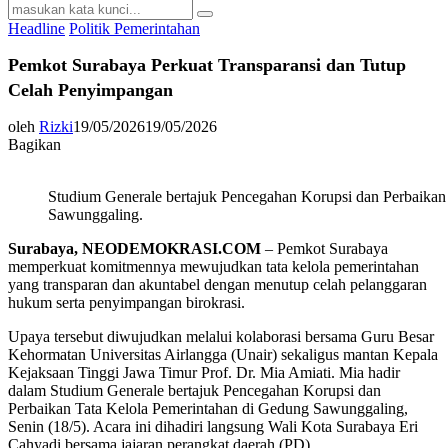
Search
Search
for:
Headline
Politik Pemerintahan
Pemkot Surabaya Perkuat Transparansi dan Tutup
Celah Penyimpangan
oleh
Rizki
19/05/2026
19/05/2026
Bagikan
Studium Generale bertajuk Pencegahan Korupsi dan Perbaikan
Sawunggaling.
Surabaya, NEODEMOKRASI.COM
– Pemkot Surabaya
memperkuat komitmennya mewujudkan tata kelola pemerintahan
yang transparan dan akuntabel dengan menutup celah pelanggaran
hukum serta penyimpangan birokrasi.
Upaya tersebut diwujudkan melalui kolaborasi bersama Guru Besar
Kehormatan Universitas Airlangga (Unair) sekaligus mantan Kepala
Kejaksaan Tinggi Jawa Timur Prof. Dr. Mia Amiati. Mia hadir
dalam Studium Generale bertajuk Pencegahan Korupsi dan
Perbaikan Tata Kelola Pemerintahan di Gedung Sawunggaling,
Senin (18/5). Acara ini dihadiri langsung Wali Kota Surabaya Eri
Cahyadi bersama jajaran perangkat daerah (PD).