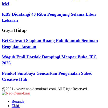
Mei
KBS Didatangi 40 Ribu Pengunjung Selama Libur
Lebaran
Gaya Hidup
Eri Cahyadi Siapkan Ruang Publik untuk Seniman
Reog dan Jaranan
Wagub Emil Dardak Dampingi Menpar Buka JFC
2026
Pemkot Surabaya Gencarkan Pengenalan Subec
Creative Hub
@2021 - www.neo-demokrasi.com. All Right Reserved.
Facebook
Twitter
Youtube
Beranda
Ekbis