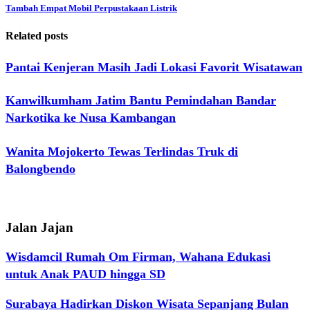
Tambah Empat Mobil Perpustakaan Listrik
Related posts
Pantai Kenjeran Masih Jadi Lokasi Favorit Wisatawan
Kanwilkumham Jatim Bantu Pemindahan Bandar
Narkotika ke Nusa Kambangan
Wanita Mojokerto Tewas Terlindas Truk di
Balongbendo
Jalan Jajan
Wisdamcil Rumah Om Firman, Wahana Edukasi
untuk Anak PAUD hingga SD
Surabaya Hadirkan Diskon Wisata Sepanjang Bulan