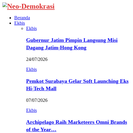
Beranda
Ekbis
Ekbis
Gubernur Jatim Pimpin Langsung Misi
Dagang Jatim-Hong Kong
24/07/2026
Ekbis
Pemkot Surabaya Gelar Soft Launching Eks
Hi-Tech Mall
07/07/2026
Ekbis
Archipelago Raih Marketeers Omni Brands
of the Year…