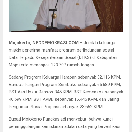
: Bupati Pungkasiadi saat membuka pelaksanaan verifikasi dan
validasi basis data terpadu (BDT) Kabupaten Mojokerto tahun
2020.
Mojokerto, NEODEMOKRASI.COM
– Jumlah keluarga
miskin penerima manfaat program perlindungan sosial
Data Terpadu Kesejahteraan Sosial (DTKS) di Kabupaten
Mojokerto mencapai 123.707 rumah tangga.
Sedang Program Keluarga Harapan sebanyak 32.116 KPM,
Bansos Pangan Program Sembako sebanyak 65.689 KPM,
BST dari Unsur Rehsos 345 KPM, BST Kemensos sebanyak
46.599 KPM, BST APBD sebanyak 16.445 KPM, dan Jaring
Pengaman Sosial Propinsi sebanyak 23.662 KPM.
Bupati Mojokerto Pungkasiadi menyebut bahwa kunci
penanggulangan kemiskinan adalah data yang terverifikasi