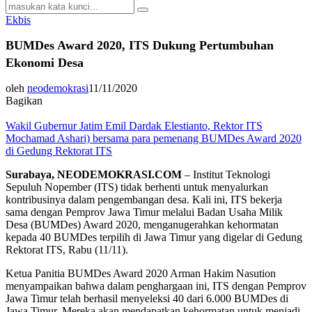
Search
Search
for:
Ekbis
BUMDes Award 2020, ITS Dukung Pertumbuhan
Ekonomi Desa
oleh
neodemokrasi
11/11/2020
Bagikan
Wakil Gubernur Jatim Emil Dardak Elestianto, Rektor ITS
Mochamad Ashari) bersama para pemenang BUMDes Award 2020
di Gedung Rektorat ITS
Surabaya, NEODEMOKRASI.COM
– Institut Teknologi
Sepuluh Nopember (ITS) tidak berhenti untuk menyalurkan
kontribusinya dalam pengembangan desa. Kali ini, ITS bekerja
sama dengan Pemprov Jawa Timur melalui Badan Usaha Milik
Desa (BUMDes) Award 2020, menganugerahkan kehormatan
kepada 40 BUMDes terpilih di Jawa Timur yang digelar di Gedung
Rektorat ITS, Rabu (11/11).
Ketua Panitia BUMDes Award 2020 Arman Hakim Nasution
menyampaikan bahwa dalam penghargaan ini, ITS dengan Pemprov
Jawa Timur telah berhasil menyeleksi 40 dari 6.000 BUMDes di
Jawa Timur. Mereka akan mendapatkan kehormatan untuk menjadi