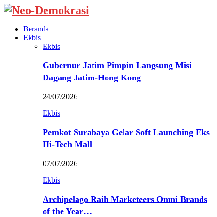
Beranda
Ekbis
Ekbis
Gubernur Jatim Pimpin Langsung Misi
Dagang Jatim-Hong Kong
24/07/2026
Ekbis
Pemkot Surabaya Gelar Soft Launching Eks
Hi-Tech Mall
07/07/2026
Ekbis
Archipelago Raih Marketeers Omni Brands
of the Year…