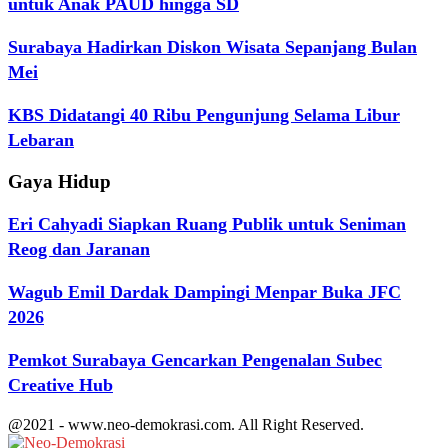
untuk Anak PAUD hingga SD
Surabaya Hadirkan Diskon Wisata Sepanjang Bulan
Mei
KBS Didatangi 40 Ribu Pengunjung Selama Libur
Lebaran
Gaya Hidup
Eri Cahyadi Siapkan Ruang Publik untuk Seniman
Reog dan Jaranan
Wagub Emil Dardak Dampingi Menpar Buka JFC
2026
Pemkot Surabaya Gencarkan Pengenalan Subec
Creative Hub
@2021 - www.neo-demokrasi.com. All Right Reserved.