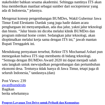
stakeholder bahkan sesama akademisi. Sehingga nantinya ITS akan
bisa memberikan manfaat sebagai sumber dari sociopreneur yang
ada di Indonesia,” jelasnya.
Mengenai konsep pengembangan BUMDes, Wakil Gubernur Jawa
Timur Emil Elestianto Dardak yang juga hadir dalam acara
penghargaan ini menyampaikan, ada dua jalur, yakni jalur teknologi
dan bisnis. “Jalur bisnis ini dicoba melalui klinik BUMDes dan
program milenial home center. Sedangkan jalur teknologi, akan
dioptimalkan melalui kerja sama dengan ITS ini,” jawab mantan
Bupati Trenggalek ini.
Mendukung pernyataan tersebut, Rektor ITS Mochamad Ashari pun
menegaskan bahwa ITS siap membantu di bidang teknologi.
“Semoga dengan BUMDes Award 2020 ini dapat menjadi salah
satu langkah untuk mewujudkan pengembangan dan pertumbuhan
ekonomi desa. Tentunya tidak hanya di Jawa Timur, tetapi juga di
seluruh Indonesia,” tandasnya.(dan)
Post Views:
239
award
bumdes
its
Bagikan
berita sebelumnya
Peugeot Layanan Test Drive untuk Pribadi dan Komunitas