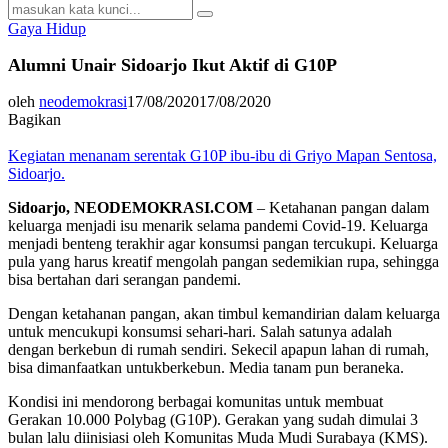
Search
Search
for:
Gaya Hidup
Alumni Unair Sidoarjo Ikut Aktif di G10P
oleh
neodemokrasi
17/08/2020
17/08/2020
Bagikan
Kegiatan menanam serentak G10P ibu-ibu di Griyo Mapan Sentosa,
Sidoarjo.
Sidoarjo, NEODEMOKRASI.COM
– Ketahanan pangan dalam
keluarga menjadi isu menarik selama pandemi Covid-19. Keluarga
menjadi benteng terakhir agar konsumsi pangan tercukupi. Keluarga
pula yang harus kreatif mengolah pangan sedemikian rupa, sehingga
bisa bertahan dari serangan pandemi.
Dengan ketahanan pangan, akan timbul kemandirian dalam keluarga
untuk mencukupi konsumsi sehari-hari. Salah satunya adalah
dengan berkebun di rumah sendiri. Sekecil apapun lahan di rumah,
bisa dimanfaatkan untukberkebun. Media tanam pun beraneka.
Kondisi ini mendorong berbagai komunitas untuk membuat
Gerakan 10.000 Polybag (G10P). Gerakan yang sudah dimulai 3
bulan lalu diinisiasi oleh Komunitas Muda Mudi Surabaya (KMS).