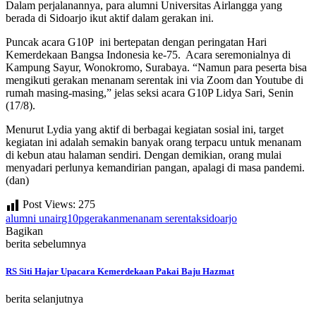
Dalam perjalanannya, para alumni Universitas Airlangga yang
berada di Sidoarjo ikut aktif dalam gerakan ini.
Puncak acara G10P ini bertepatan dengan peringatan Hari
Kemerdekaan Bangsa Indonesia ke-75. Acara seremonialnya di
Kampung Sayur, Wonokromo, Surabaya. “Namun para peserta bisa
mengikuti gerakan menanam serentak ini via Zoom dan Youtube di
rumah masing-masing,” jelas seksi acara G10P Lidya Sari, Senin
(17/8).
Menurut Lydia yang aktif di berbagai kegiatan sosial ini, target
kegiatan ini adalah semakin banyak orang terpacu untuk menanam
di kebun atau halaman sendiri. Dengan demikian, orang mulai
menyadari perlunya kemandirian pangan, apalagi di masa pandemi.
(dan)
Post Views:
275
alumni unair
g10p
gerakan
menanam serentak
sidoarjo
Bagikan
berita sebelumnya
RS Siti Hajar Upacara Kemerdekaan Pakai Baju Hazmat
berita selanjutnya