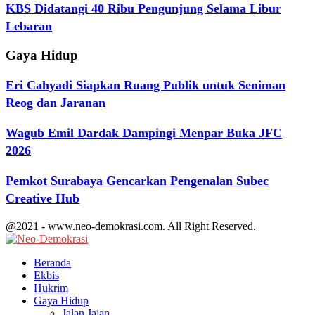
KBS Didatangi 40 Ribu Pengunjung Selama Libur
Lebaran
Gaya Hidup
Eri Cahyadi Siapkan Ruang Publik untuk Seniman
Reog dan Jaranan
Wagub Emil Dardak Dampingi Menpar Buka JFC
2026
Pemkot Surabaya Gencarkan Pengenalan Subec
Creative Hub
@2021 - www.neo-demokrasi.com. All Right Reserved.
Facebook
Twitter
Youtube
Beranda
Ekbis
Hukrim
Gaya Hidup
Jalan Jajan