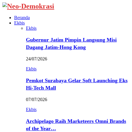
Beranda
Ekbis
Ekbis
Gubernur Jatim Pimpin Langsung Misi
Dagang Jatim-Hong Kong
24/07/2026
Ekbis
Pemkot Surabaya Gelar Soft Launching Eks
Hi-Tech Mall
07/07/2026
Ekbis
Archipelago Raih Marketeers Omni Brands
of the Year…